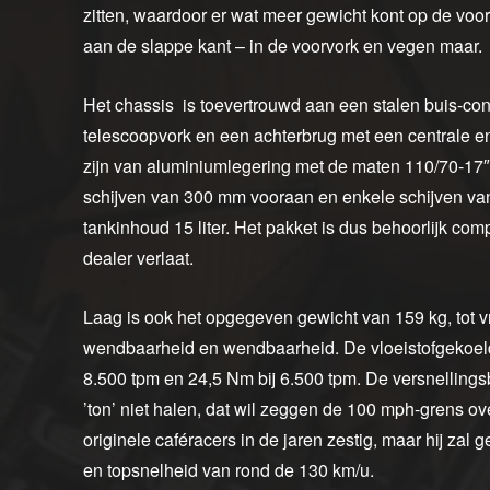
zitten, waardoor er wat meer gewicht kont op de voo
aan de slappe kant – in de voorvork en vegen maar.
Het chassis is toevertrouwd aan een stalen buis-c
telescoopvork en een achterbrug met een centrale 
zijn van aluminiumlegering met de maten 110/70-17
schijven van 300 mm vooraan en enkele schijven va
tankinhoud 15 liter. Het pakket is dus behoorlijk com
dealer verlaat.
Laag is ook het opgegeven gewicht van 159 kg, tot 
wendbaarheid en wendbaarheid. De vloeistofgekoelde 
8.500 tpm en 24,5 Nm bij 6.500 tpm. De versnellings
’ton’ niet halen, dat wil zeggen de 100 mph-grens ov
originele caféracers in de jaren zestig, maar hij za
en topsnelheid van rond de 130 km/u.