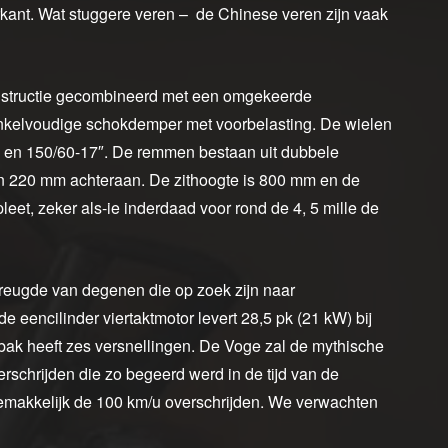
rkant. Wat stuggere veren – de Chinese veren zijn vaak
onstructie gecombineerd met een omgekeerde
enkelvoudige schokdemper met voorbelasting. De wielen
″ en 150/60-17″. De remmen bestaan uit dubbele
n 220 mm achteraan. De zithoogte is 800 mm en de
pleet, zeker als-ie inderdaad voor rond de 4, 5 mille de
vreugde van degenen die op zoek zijn naar
eencilinder viertaktmotor levert 28,5 pk (21 kW) bij
bak heeft zes versnellingen. De Voge zal de mythische
erschrijden die zo begeerd werd in de tijd van de
l gemakkelijk de 100 km/u overschrijden. We verwachten