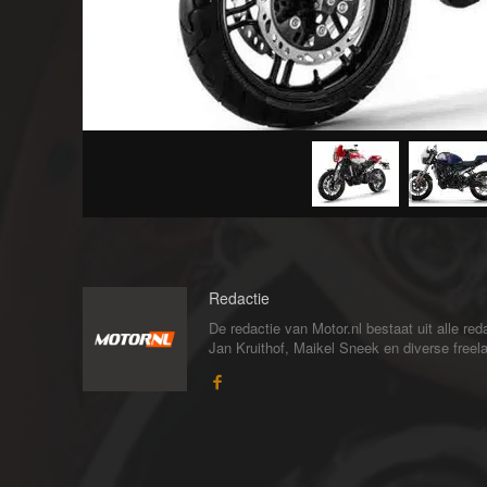
Redactie
De redactie van Motor.nl bestaat uit alle 
Jan Kruithof, Maikel Sneek en diverse freelan