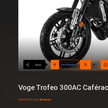
Facebook
X
Deel
Voge Trofeo 300AC Caférace
door
Redactie
29/04/2023