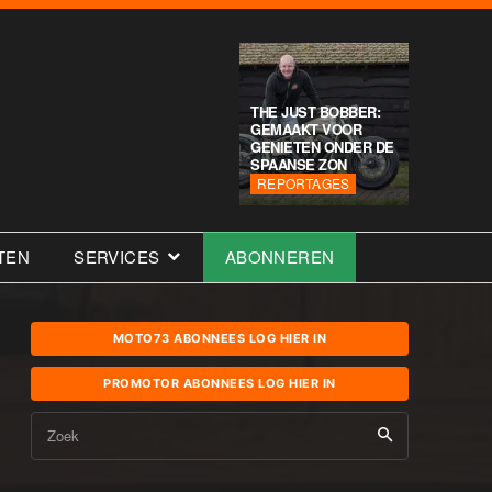
THE JUST BOBBER:
GEMAAKT VOOR
GENIETEN ONDER DE
SPAANSE ZON
REPORTAGES
TEN
SERVICES
ABONNEREN
MOTO73 ABONNEES LOG HIER IN
PROMOTOR ABONNEES LOG HIER IN
Zoek