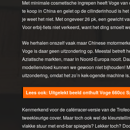
Met minimale cosmetische ingrepen heeft Voge van 
te koop in China en gelet op de cilinderinhoud is he
je weet het niet. Met ongeveer 26 pk, een gewicht v
Voor erbij-fiets niet verkeerd, want het ding smoelt we
We herhalen onszelf vaak maar Chinese motormerken 
Voge is daar geen uitzondering op. Meestal betreft h
Aziatische markten, maar in Noord-Europa nooit. Daa
modellenvloed kunnen we gewoon niet bijhouden! 
uitzondering, omdat het zo’n kek-ogende machine is.
Uitgelekt beeld onthult Voge 660cc S
Kenmerkend voor de caférracer-versie van de Trofe
tweekleurige cover. Maar toch ook wel de kleurstelli
vlakke stuur met end-bar spiegels? Lekker toch? Doo