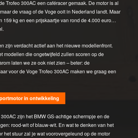
de Trofeo 300AC een caféracer gemaak. De motor is al
t maar de vraag of de Voge ooit in Nederland landt. Maar
an 159 kg en een prijskaartje van rond de 4.000 euro…
l.
zijn verdacht actief aan het nieuwe modellenfront.
et modellen die ongetwijfeld zullen scoren op de
rom laten we ze ook niet zien – beter: de
Maar voor de Voge Trofeo 300AC maken we graag een
portmotor in ontwikkeling
o 300AC zijn het BMW GS-achtige schermpje en de
ngen: rood-wit of blauw-wit. En wat te denken van het
r het stuur zal je wat voorovergeleund op de motor