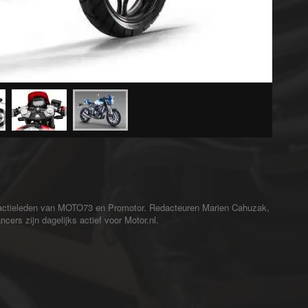
redactieleden van MOTO73 en Promotor. Redacteuren Marien Cahuzak,
cers zijn dagelijks actief voor Motor.nl.