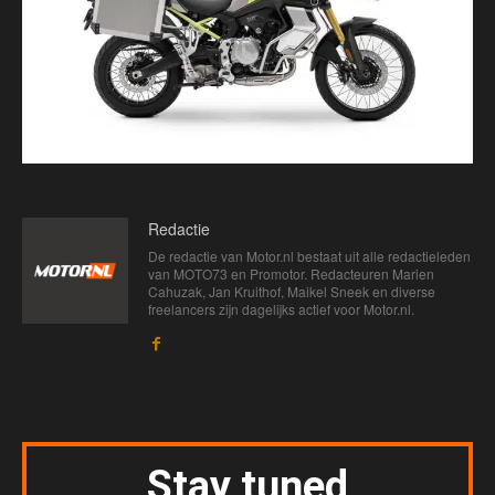
Redactie
De redactie van Motor.nl bestaat uit alle redactieleden
van MOTO73 en Promotor. Redacteuren Marien
Cahuzak, Jan Kruithof, Maikel Sneek en diverse
freelancers zijn dagelijks actief voor Motor.nl.
Stay tuned