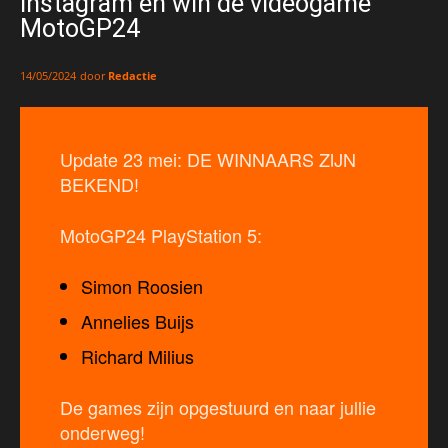
Instagram en win de videogame
MotoGP24
door
Redactie
14/05/2024
Update 23 mei: DE WINNAARS ZIJN
BEKEND!
MotoGP24 PlayStation 5:
Simon Roosien
Annelies Buijs
Richard Milius
De games zijn opgestuurd en naar jullie
onderweg!