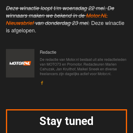
Deze winactie loopt t/m woensdag 22 mei. De
winnaars maken we bekend in de
Motor.NL
Deze winactie
Nieuwsbrief
van donderdag 23 mei.
is afgelopen.
Redactie
De redactie van Motor.nl bestaat uit alle redactieleden
van MOTO73 en Promotor. Redacteuren Marien
Cahuzak, Jan Kruithof, Maikel Sneek en diverse
freelancers zijn dagelijks actief voor Motor.nl.
Stay tuned