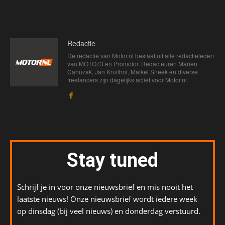
Redactie
De redactie van Motor.nl bestaat uit alle redactieleden
van MOTO73 en Promotor. Redacteuren Marien
Cahuzak, Jan Kruithof, Maikel Sneek en diverse
freelancers zijn dagelijks actief voor Motor.nl.
Stay tuned
Schrijf je in voor onze nieuwsbrief en mis nooit het
laatste nieuws! Onze nieuwsbrief wordt iedere week
op dinsdag (bij veel nieuws) en donderdag verstuurd.