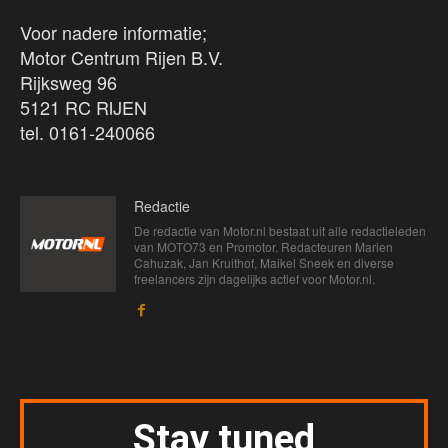
Voor nadere informatie;
Motor Centrum Rijen B.V.
Rijksweg 96
5121 RC RIJEN
tel. 0161-240066
Redactie
De redactie van Motor.nl bestaat uit alle redactieleden
van MOTO73 en Promotor. Redacteuren Marien
Cahuzak, Jan Kruithof, Maikel Sneek en diverse
freelancers zijn dagelijks actief voor Motor.nl.
Stay tuned