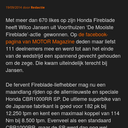
door
Redactie
19/09/2014
Met meer dan 670 likes op zijn Honda Fireblade
heeft Wilco Jansen uit Voorthuizen ‘De Mooiste
Fireblade’-actie gewonnen. Op
de facebook-
pagina van MOTOR Magazine
deden maar liefst
111 deelnemers mee en werd tot aan het einde
van de wedstrijd een spannend gevecht gehouden
om de zege. Die kwam uiteindelijk terecht bij
Jansen.
De fervent Fireblade-liefhebber mag nu een
maandlang rijden op de allernieuwste en speciale
Honda CBR1000RR SP. De ultieme superbike van
de Japanse fabrikant is goed voor 182 pk bij
12.250 tpm en kent een maximaal koppel van 114
Nm bij 8.500 tpm. Evenveel als een standaard
CBR1000RR, maar de SP werd dan nog wel