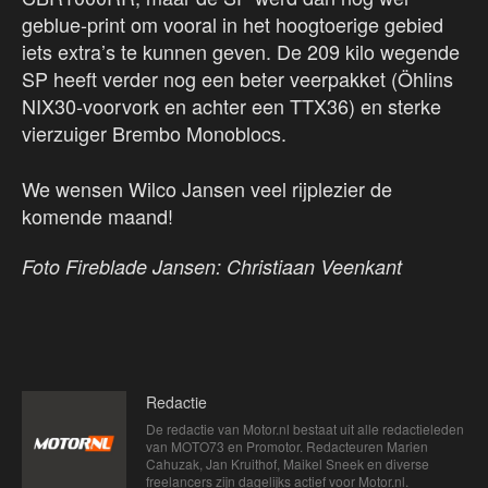
geblue-print om vooral in het hoogtoerige gebied
iets extra’s te kunnen geven. De 209 kilo wegende
SP heeft verder nog een beter veerpakket (Öhlins
NIX30-voorvork en achter een TTX36) en sterke
vierzuiger Brembo Monoblocs.
We wensen Wilco Jansen veel rijplezier de
komende maand!
Foto Fireblade Jansen: Christiaan Veenkant
Redactie
De redactie van Motor.nl bestaat uit alle redactieleden
van MOTO73 en Promotor. Redacteuren Marien
Cahuzak, Jan Kruithof, Maikel Sneek en diverse
freelancers zijn dagelijks actief voor Motor.nl.