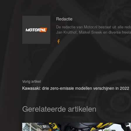
Redactie
De redactie van Motor.nl bestaat uit alle 
Jan Kruithof, Maikel Sneek en diverse freelan
Vorig artikel
Kawasaki: drie zero-emissie modellen verschijnen in 2022
Gerelateerde artikelen