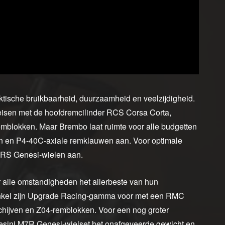
aktische bruikbaarheid, duurzaamheid en veelzijdigheid.
eisen met de hoofdremcilinder RCS Corsa Corta,
mblokken. Maar Brembo laat ruimte voor alle budgetten
en en P4-40C-axiale remklauwen aan. Voor optimale
7RS Genesi-wielen aan.
der alle omstandigheden het allerbeste van hun
 enkel zijn Upgrade Racing-gamma voor met een RMC
hijven en Z04-remblokken. Voor een nog groter
esini M7R Genesi-wielset het onafgeveerde gewicht en