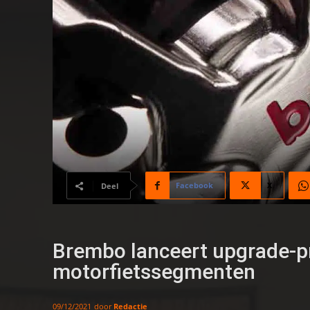
Facebook
X
Deel
Brembo lanceert upgrade-
motorfietssegmenten
door
Redactie
09/12/2021