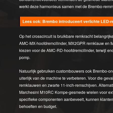
werkt deze harmonieus samen met de Brembo-remm
Brembo introduceert verlichte LED-
Op het crosscircuit is bruikbare remkracht belangrij
AMC-MX-hoofdremcilinder, MX2GPR remklauw en MX T
kiezen voor de AMC-RD-hoofdremcilinder, terwijl en
pomp.
Natuurlijk gebruiken custombouwers ook Brembo-onde
uiterlijk van de machine te verbeteren. Voor die gev
remklauwen en zwarte 11-inch-remschijven. Alterna
Marchesini M10RC Kompe-gesmede wielen voor extra
specifieke componenten aanbeveelt, kunnen klanten
behoeften en budget.