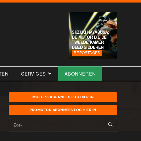
SUZUKI HAYABUSA:
DE MOTOR DIE DE
TWEEDE KAMER
DEED SIDDEREN
REPORTAGES
TEN
SERVICES
ABONNEREN
MOTO73 ABONNEES LOG HIER IN
PROMOTOR ABONNEES LOG HIER IN
Zoek