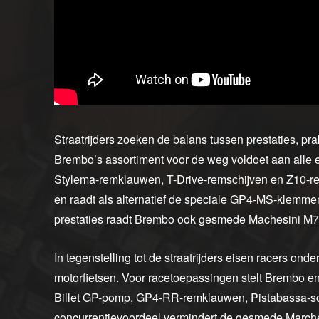
Straatrijders zoeken de balans tussen prestaties, pr
Brembo’s assortiment voor de weg voldoet aan alle 
Stylema-remklauwen, T-Drive-remschijven en Z10-re
en raadt als alternatief de speciale GP4-MS-klemm
prestaties raadt Brembo ook gesmede Machesini M
In tegenstelling tot de straatrijders eisen racers on
motorfietsen. Voor racetoepassingen stelt Brembo
Billet GP-pomp, GP4-RR-remklauwen, Pistabassa-sc
concurrentievoordeel vermindert de gesmede March