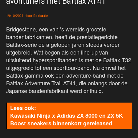
avonturiers met Battlax AT41
door
Redactie
19/10/2021
Bridgestone, een van ’s werelds grootste
bandenfabrikanten, heeft de prestatiegerichte
Battlax-serie de afgelopen jaren steeds verder
uitgebreid. Wat begon als een line-up van
uitsluitend hypersportbanden is met de Battlax T32
uitgegroeid tot een sporttour-band. Nu omvat het
Battlax-gamma ook een adventure-band met de
Battlax Adventure Trail AT41, die onlangs door de
Japanse bandenfabrikant werd onthuld.
Kawasaki Ninja x Adidas ZX 8000 en ZX 5K
Boost sneakers binnenkort gereleased