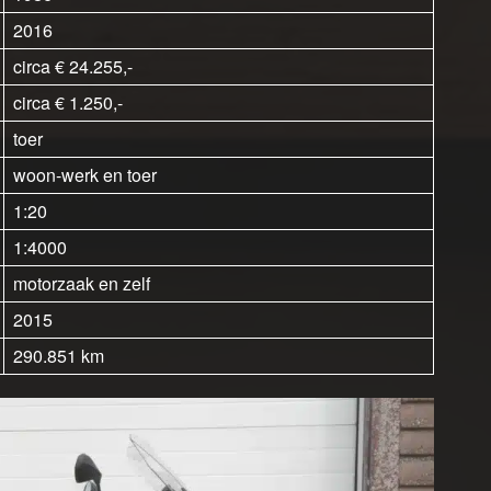
2016
circa € 24.255,-
circa € 1.250,-
toer
woon-werk en toer
1:20
1:4000
motorzaak en zelf
2015
290.851 km