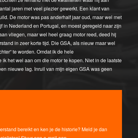
ntal jaren met veel plezier gewerkt. Een klant van
d. De motor was pas anderhalf jaar oud, maar wel met
ijf in Nederland en Portugal, en moest geregeld naar zijn
 aan vliegen, maar wel heel graag motor reed, deed hij
rstand in zeer korte tijd. Die GSA, als nieuw maar wel
ochter” te worden. Omdat ik de hele
k het wel aan om die motor te kopen. Niet in de laatste
 een nieuwe lag. Inruil van mijn eigen GSA was geen
rstand bereikt en ken je de historie? Meld je dan
ialisten! Stuur een e-mail aan