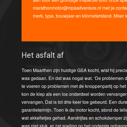
marathonmotor@mpsadventure.nl met je contact
merk, type, bouwjaar en kilometerstand. Meer i
Het asfalt af
Toen Maarthen zijn huidige GSA kocht, wist hij prec
was gedaan. En dat was nogal wat. ‘De problemen di
te voeren op problemen met de knoppenpartij op het 
kon de klep als een los onderdeel worden vervangen
vervangen. Dat is tot drie keer toe gebeurd. Een du
garantietermijn. Toen ik de motor kocht, stond de tell
wat akkefietjes gehad. Aandrijfas en schokdemper 
was niet stuk, er zat speling op het onderste ophang