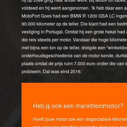
voldeed en hij werd aangenomen. ‘Ik heb daar een aa
MotoPort Goes had een BMW R 1200 GSA LC ingeruil
90.000 kilometer op de teller. Die klant had een bedr
vestiging in Portugal. Omdat hij een grote hekel had
die reis steeds per motor. Vandaar die hoge kilomete
met bijna een ton op de teller, dreigde een “winkeld
onderhoudsgeschiedenis van de motor kende, durfde i
plaats omdat de prijs ruim 7.000 euro onder die van
probleem. Dat was eind 2016.’
Heb jij ook een marathonmotor?
Heeft jouw motor ook een respectabele kilomete
aan voor een grondige inspectie door onze spec