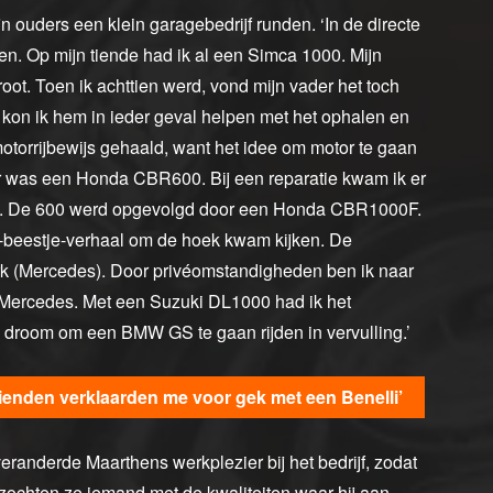
n ouders een klein garagebedrijf runden. ‘In de directe
n. Op mijn tiende had ik al een Simca 1000. Mijn
ot. Toen ik achttien werd, vond mijn vader het toch
n kon ik hem in ieder geval helpen met het ophalen en
otorrijbewijs gehaald, want het idee om motor te gaan
otor was een Honda CBR600. Bij een reparatie kwam ik er
 was. De 600 werd opgevolgd door een Honda CBR1000F.
je-beestje-verhaal om de hoek kwam kijken. De
 werk (Mercedes). Door privéomstandigheden ben ik naar
j Mercedes. Met een Suzuki DL1000 had ik het
jn droom om een BMW GS te gaan rijden in vervulling.’
enden verklaarden me voor gek met een Benelli’
randerde Maarthens werkplezier bij het bedrijf, zodat
 zochten ze iemand met de kwaliteiten waar hij aan