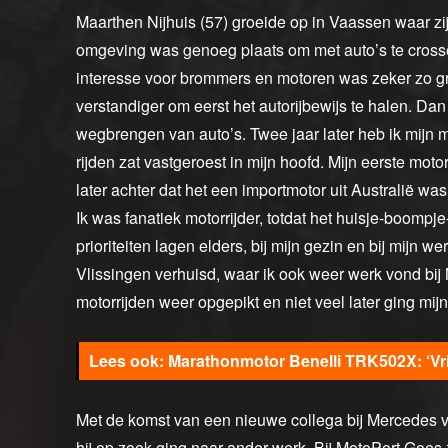
Maarthen Nijhuis (57) groeide op in Vaassen waar zij
omgeving was genoeg plaats om met auto’s te crosse
interesse voor brommers en motoren was zeker zo gro
verstandiger om eerst het autorijbewijs te halen. Da
wegbrengen van auto’s. Twee jaar later heb ik mijn m
rijden zat vastgeroest in mijn hoofd. Mijn eerste m
later achter dat het een importmotor uit Australië
Ik was fanatiek motorrijder, totdat het huisje-boomp
prioriteiten lagen elders, bij mijn gezin en bij mijn
Vlissingen verhuisd, waar ik ook weer werk vond bi
motorrijden weer opgepikt en niet veel later ging mi
Marathonmotor Benelli TRK502X: ‘Vri
Met de komst van een nieuwe collega bij Mercedes ve
hij op zoek ging naar ander werk. Bij MotoPort Goes