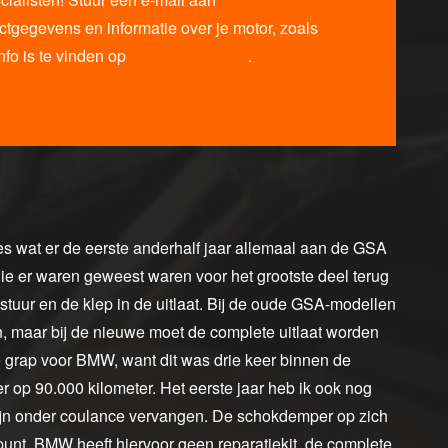
gegevens en informatie over je motor, zoals
nfo is te vinden op
mpsadventure.nl
.
ies wat er de eerste anderhalf jaar allemaal aan de GSA
e er waren geweest waren voor het grootste deel terug
stuur en de klep in de uitlaat. Bij de oude GSA-modellen
, maar bij de nieuwe moet de complete uitlaat worden
re grap voor BMW, want dit was drie keer binnen de
er op 90.000 kilometer. Het eerste jaar heb ik ook nog
zijn onder coulance vervangen. De schokdemper op zich
punt. BMW heeft hiervoor geen reparatiekit, de complete