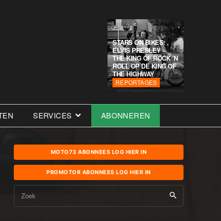
STARS ON BIKES:
ELVIS PRESLEY –
THE KING OF ROCK ’N
ROLL OP DE KING OF
THE HIGHWAY
REPORTAGES
TEN
SERVICES
ABONNEREN
MOTO73 ABONNEES LOG HIER IN
PROMOTOR ABONNEES LOG HIER IN
Zoek