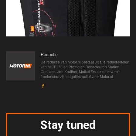
Redactie
De redactie van Motor.nl bestaat uit alle redactieleden
van MOTO73 en Promotor. Redacteuren Marien
Cahuzak, Jan Kruithof, Maikel Sneek en diverse
freelancers zijn dagelijks actief voor Motor.nl.
Stay tuned