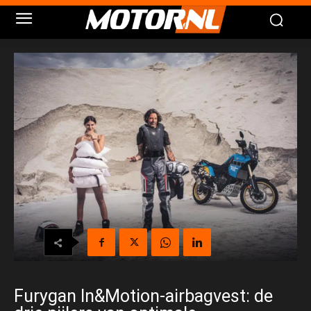
Furygan In&Motion-airbagvest: de