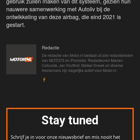
gebruik zullen maken van dit systeem, gezien hun
nauwere samenwerking met Autoliv bij de
ontwikkeling van deze airbag, die eind 2021 is
gestart.
Redactie
De redactie van Motor.nl bestaat uit alle redactieleden
van MOTO73 en Promotor. Redacteuren Marien
Cahuzak, Jan Kruithof, Maikel Sneek en diverse
freelancers zijn dagelijks actief voor Motor.nl.
Stay tuned
Schrijf je in voor onze nieuwsbrief en mis nooit het