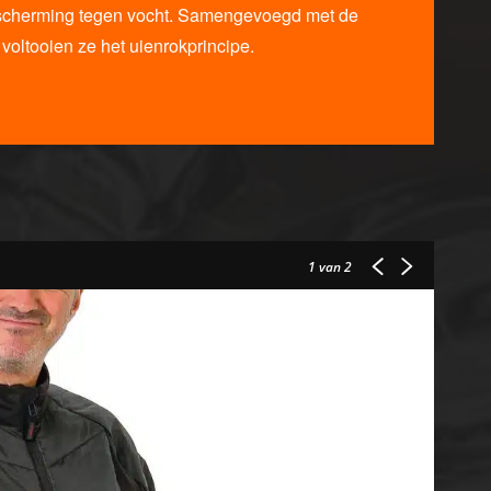
cherming tegen vocht. Samengevoegd met de
, voltooien ze het uienrokprincipe.
1
van 2