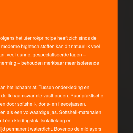
olgens het uienrokprincipe heeft zich sinds de
 moderne hightech stoffen kan dit natuurlijk veel
an: veel dunne, gespecialiseerde lagen –
scherming – behouden merkbaar meer isolerende
 van het lichaam af. Tussen onderkleding en
g de lichaamswarmte vasthouden. Puur praktische
 door softshell-, dons- en fleecejassen.
enen als een volwaardige jas. Softshell-materialen
ot één kledingstuk: isolatielaag en
ltijd permanent waterdicht. Bovenop de midlayers