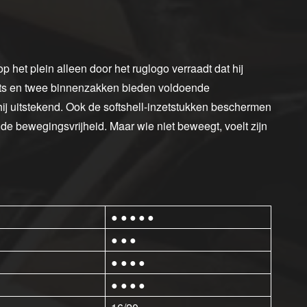
 het plein alleen door het ruglogo verraadt dat hij
its en twee binnenzakken bieden voldoende
hij uitstekend. Ook de softshell-inzetstukken beschermen
n de bewegingsvrijheid. Maar wie niet beweegt, voelt zijn
● ● ● ● ●
● ● ●
● ● ● ●
● ● ● ●