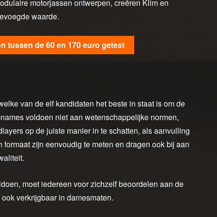
odulaire motorjassen ontwerpen, creëren Klim en
egevoegde waarde.
en tussen de 60 en 170 euro getest
ke van de elf kandidaten het beste in staat is om de
opnames voldoen niet aan wetenschappelijke normen,
ers op de juiste manier in te schatten, als aanvulling
n formaat zijn eenvoudig te meten en dragen ook bij aan
liteit.
ldoen, moet iedereen voor zichzelf beoordelen aan de
n ook verkrijgbaar in damesmaten.