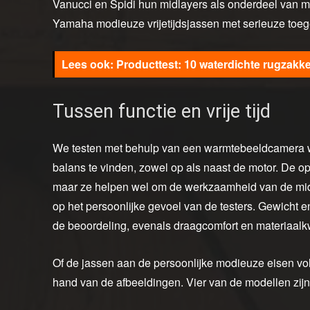
Vanucci en Spidi hun midlayers als onderdeel van m
Yamaha modieuze vrijetijdsjassen met serieuze to
Producttest: 10 waterdichte rugzakk
Tussen functie en vrije tijd
We testen met behulp van een warmtebeeldcamera wel
balans te vinden, zowel op als naast de motor. De 
maar ze helpen wel om de werkzaamheid van de midlay
op het persoonlijke gevoel van de testers. Gewicht e
de beoordeling, evenals draagcomfort en materiaalkwa
Of de jassen aan de persoonlijke modieuze eisen vo
hand van de afbeeldingen. Vier van de modellen zij