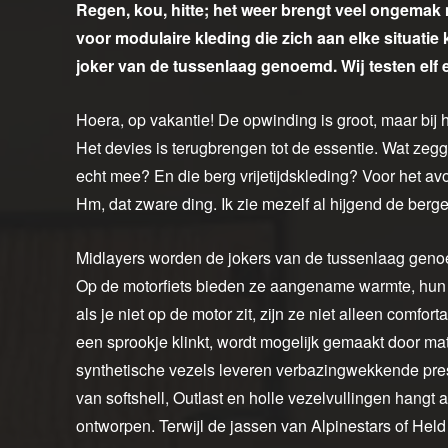
Regen, kou, hitte; het weer brengt veel ongemak 
voor modulaire kleding die zich aan elke situatie
joker van de tussenlaag genoemd. Wij testen elf
Hoera, op vakantie! De opwinding is groot, maar bij h
Het devies is terugbrengen tot de essentie. Wat ze
echt mee? En die berg vrijetijdskleding? Voor het 
Hm, dat zware ding. Ik zie mezelf al hijgend de berg
Midlayers worden de jokers van de tussenlaag genoe
Op de motorfiets bieden ze aangename warmte, hun 
als je niet op de motor zit, zijn ze niet alleen comfort
een sprookje klinkt, wordt mogelijk gemaakt door ma
synthetische vezels leveren verbazingwekkende prest
van softshell, Outlast en holle vezelvullingen hangt
ontworpen. Terwijl de jassen van Alpinestars of He