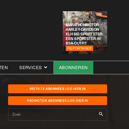
MARATHONMOTOR
HARLEY-DAVIDSON
XLH 883 SPORTSTER:
EEN SPORTSTER IN
BSA-OUTFIT
REPORTAGES
TEN
SERVICES
ABONNEREN
MOTO73 ABONNEES LOG HIER IN
PROMOTOR ABONNEES LOG HIER IN
Zoek