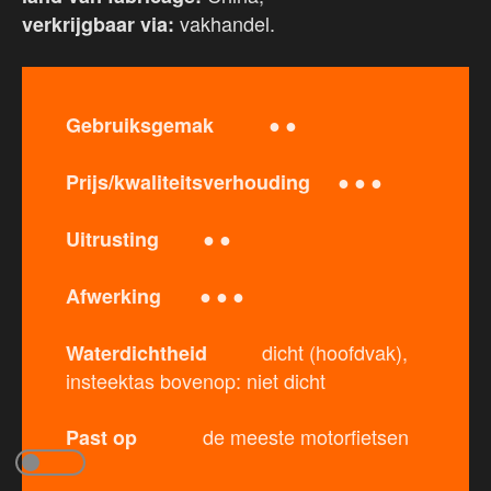
vakhandel.
verkrijgbaar via:
● ●
Gebruiksgemak
● ● ●
Prijs/kwaliteitsverhouding
● ●
Uitrusting
● ● ●
Afwerking
dicht (hoofdvak),
Waterdichtheid
insteektas bovenop: niet dicht
de meeste motorfietsen
Past op