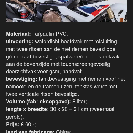
Tarpaulin-PVC;
Materiaal:
waterdicht hoofdvak met rolsluiting,
uitvoering:
met twee ritsen aan de met riemen bevestigde
grondplaat bevestigd, spatwaterdicht insteekvak
aan de bovenzijde met touchscreengevoelig
doorzichtvak voor gsm, handvat;
tankbevestiging met riemen voor het
bevestiging:
balhoofd en de framebuizen, tanktas wordt met
twee verticale ritsen bevestigd.
8 liter;
Volume (fabrieksopgave):
30 x 20 – 31 cm (tweemaal
lengte x breedte:
gerold).
€ 60,-;
Prijs:
China;
land van fabricage: