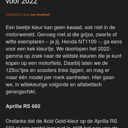
voor 2022
door
Jan Kruithof
16/03/2022
Een beetje kleur kan geen kwaad, ook niet in de
motorwereld. Genoeg met al die grijze, zwarte of
witte exemplaren – ja jij, Honda NT1100 –, ga eens
voor een kek kleurtje. We doorlopen het 2022-
gamma op zoek naar de wildste kleuren die je kunt
kopen op een motorfiets. Daarbij laten we de
125cc’tjes en scooters links liggen, en mag er
maar één model per merk aantreden. Hier gaan
we, in willekeurige volgorde en alfabetisch
gerangschikt.
Aprilia RS 660
Ondanks dat de Acid Gold-kleur op de Aprilia RS
660 al een aantal jaar oud is, blijft het een van de