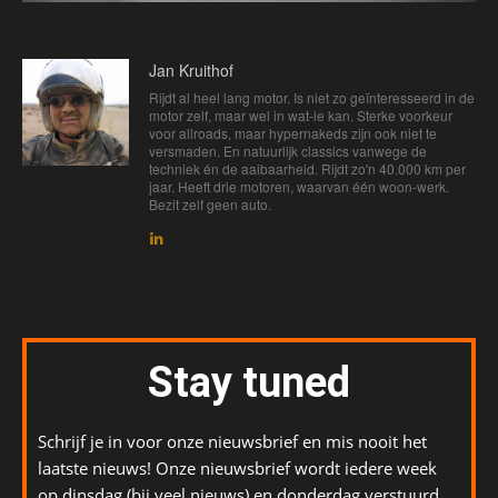
Jan Kruithof
Rijdt al heel lang motor. Is niet zo geïnteresseerd in de
motor zelf, maar wel in wat-ie kan. Sterke voorkeur
voor allroads, maar hypernakeds zijn ook niet te
versmaden. En natuurlijk classics vanwege de
techniek én de aaibaarheid. Rijdt zo'n 40.000 km per
jaar. Heeft drie motoren, waarvan één woon-werk.
Bezit zelf geen auto.
Stay tuned
Schrijf je in voor onze nieuwsbrief en mis nooit het
laatste nieuws! Onze nieuwsbrief wordt iedere week
op dinsdag (bij veel nieuws) en donderdag verstuurd.