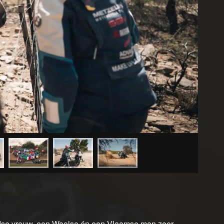
andse vrouw, een Waalse én een Vlaamse man zeer