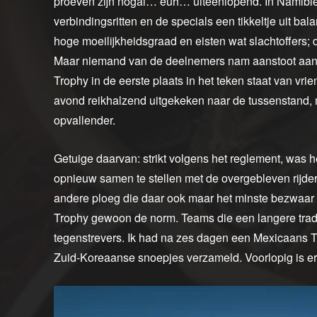
proeven zijn nogal… euh… uiteenlopend. In Namibi
verbindingsritten en de specials een tikkeltje uit ba
hoge moeilijkheidsgraad en eisten wat slachtoffers; 
Maar niemand van de deelnemers nam aanstoot aan d
Trophy in de eerste plaats in het teken staat van vri
avond reikhalzend uitgekeken naar de tussenstand, 
opvallender.
Getuige daarvan: strikt volgens het reglement, was
opnieuw samen te stellen met de overgebleven rijd
andere ploeg die daar ook maar het minste bezwaar te
Trophy gewoon de norm. Teams die een langere tradi
tegenstrevers. Ik had na zes dagen een Mexicaans T
Zuid-Koreaanse snoepjes verzameld. Voorlopig is e