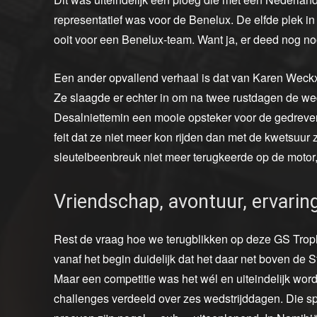
representatief was voor de Benelux. De elfde plek 
ooit voor een Benelux-team. Want ja, er deed nog n
Een ander opvallend verhaal is dat van Karen Weckx
Ze slaagde er echter in om na twee rustdagen de wedst
Desalniettemin een mooie opsteker voor de gedreve
feit dat ze niet meer kon rijden dan met de kwetsuur z
sleutelbeenbreuk niet meer terugkeerde op de motor,
Vriendschap, avontuur, ervarin
Rest de vraag hoe we terugblikken op deze GS Troph
vanaf het begin duidelijk dat het daar net boven de
Maar een competitie was het wél en uiteindelijk word
challenges verdeeld over zes wedstrijddagen. Die sp