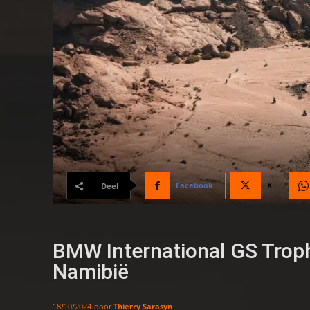
Facebook
X
Deel
BMW International GS Troph
Namibië
door
Thierry Sarasyn
18/10/2024