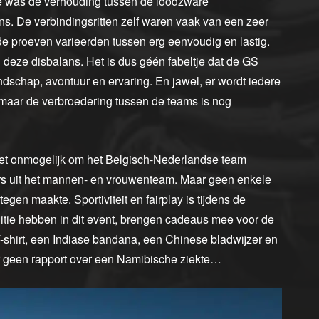
ë was de verhouding tussen de loodzware
lans. De verbindingsritten zelf waren vaak van een zeer
de proeven varieerden tussen erg eenvoudig en lastig.
eze disbalans. Het is dus géén fabeltje dat de GS
endschap, avontuur en ervaring. En jawel, er wordt iedere
maar de verbroedering tussen de teams is nog
 het onmogelijk om het Belgisch-Nederlandse team
ers uit het mannen- en vrouwenteam. Maar geen enkele
gen maakte. Sportiviteit en fairplay is tijdens de
tie hebben in dit event, brengen cadeaus mee voor de
-shirt, een Indiase bandana, een Chinese bladwijzer en
r geen rapport over een Namibische ziekte…