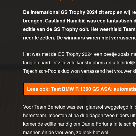
De International GS Trophy 2024 zit erop en wij re
brengen. Gastland Namibië was een fantastisch 
editie van de GS Trophy ooit. Het weerhield Team
neer te zetten. De winnaars waren niet verrassen
Het was met de GS Trophy 2024 een beetje zoals met
lang en hard, er zijn vele kanshebbers en uiteindeli
Tsjechisch-Pools duo won verrassend het vrouwenk
Test BMW R 1300 GS ASA: automati
Voor Team Benelux was een glansrol weggelegd in 
herenteam, moesten al na drie dagen twee rijders uit 
komende editie handig om Dame Fortuna in te schri
mannen én de vrouwen, zo leek het wel.