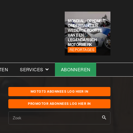
MONDIAL: OPKOMST,
ONDERGANG EN
WEDERGEBOORTE
VAN EEN
LEGENDARISCH
MOTORMERK
REPORTAGES
TEN
SERVICES
ABONNEREN
MOTO73 ABONNEES LOG HIER IN
PROMOTOR ABONNEES LOG HIER IN
Zoek