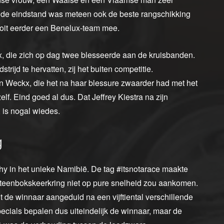
in de eindstand was meteen ook de beste rangschikking
ooit eerder een Benelux-team mee.
, die zich op dag twee blesseerde aan de kruisbanden.
rijd te hervatten, zij het buiten competitie.
n Weckx, die het na haar blessure zwaarder had met het
elf. Eind goed al dus. Dat Jeffrey Kiestra na zijn
 is nogal wiedes.
g
y in het unieke Namibië. De tag #itsnotarace maakte
 Steenbokskeerkring niet op pure snelheid zou aankomen.
t de winnaar aangeduid na een vijftiental verschillende
ecials bepalen dus uiteindelijk de winnaar, maar de