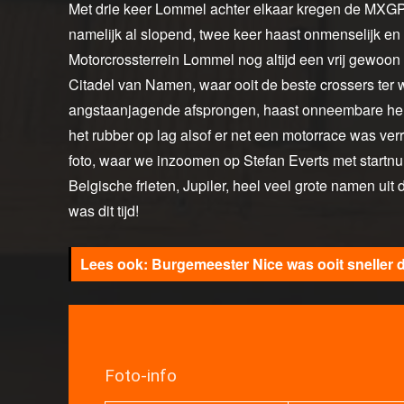
Met drie keer Lommel achter elkaar kregen de MXGP-r
namelijk al slopend, twee keer haast onmenselijk en 
Motorcrossterrein Lommel nog altijd een vrij gewoon c
Citadel van Namen, waar ooit de beste crossers ter
angstaanjagende afsprongen, haast onneembare hell
het rubber op lag alsof er net een motorrace was ve
foto, waar we inzoomen op Stefan Everts met startn
Belgische frieten, Jupiler, heel veel grote namen uit
was dit tijd!
Burgemeester Nice was ooit sneller 
Foto-info