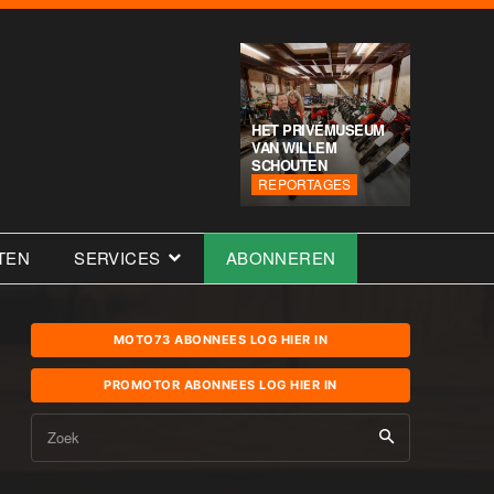
HET PRIVÉMUSEUM
VAN WILLEM
SCHOUTEN
REPORTAGES
TEN
SERVICES
ABONNEREN
MOTO73 ABONNEES LOG HIER IN
PROMOTOR ABONNEES LOG HIER IN
Zoek