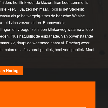
ijders het flink voor de kiezen. Eén keer Lommel is
drie keer… Ja, zeg het maar. Toch is het Stedelijk
ircuit als je het vergelijkt met de beruchte Waalse
 wereld zich verzamelden. Boomwortels,
ingen en vroeger zelfs een klinkerweg waar na afloop
rreden. Plus natuurlijk de esplanade. Van bovenstaande
ummer 72, druipt de weemoed haast af. Prachtig weer,
 de motorcross én vooral publiek, heel veel publiek. Mooi
dan Hartog