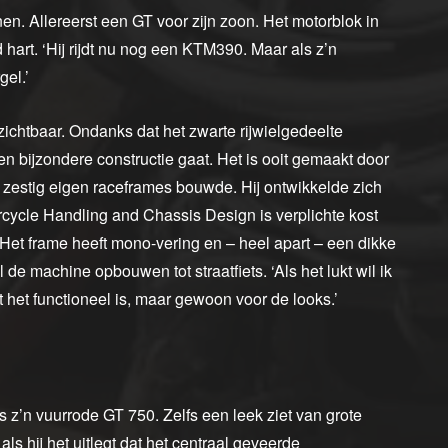
n. Allereerst een GT voor zijn zoon. Het motorblok in
art. ‘Hij rijdt nu nog een KTM390. Maar als z’n
gel.’
zichtbaar. Ondanks dat het zwarte rijwielgedeelte
en bijzondere constructie gaat. Het is ooit gemaakt door
n zestig eigen raceframes bouwde. Hij ontwikkelde zich
torcycle Handling and Chassis Design is verplichte kost
et frame heeft mono-vering en – heel apart – een dikke
 de machine opbouwen tot straatfiets. ‘Als het lukt wil ik
 het functioneel is, maar gewoon voor de looks.’
s z’n vuurrode GT 750. Zelfs een leek ziet van grote
als hij het uitlegt dat het centraal geveerde