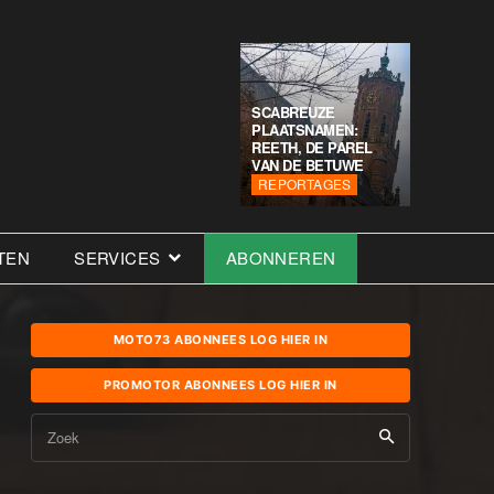
SCABREUZE
PLAATSNAMEN:
REETH, DE PAREL
VAN DE BETUWE
REPORTAGES
TEN
SERVICES
ABONNEREN
MOTO73 ABONNEES LOG HIER IN
PROMOTOR ABONNEES LOG HIER IN
Zoek