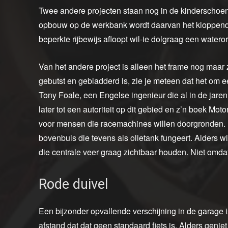
Twee andere projecten staan nog in de kinderschoene
opbouw op de werkbank wordt daarvan het kloppend h
beperkte rijbewijs afloopt wil-ie dolgraag een wateror
Van het andere project is alleen het frame nog maar 
gebutst en gebladderd is, zie je meteen dat het om e
Tony Foale, een Engelse ingenieur die al in de jare
later tot een autoriteit op dit gebied en z’n boek Mo
voor mensen die racemachines willen doorgronden. H
bovenbuis die tevens als olietank fungeert. Alders wil
die centrale veer graag zichtbaar houden. Niet omdat
Rode duivel
Een bijzonder opvallende verschijning in de garage i
afstand dat dat geen standaard fiets is. Alders geniet 