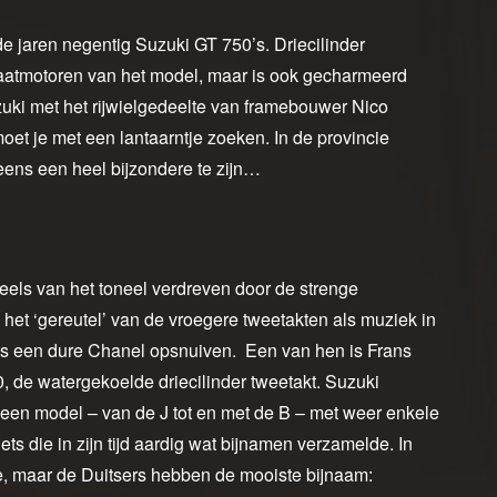
e jaren negentig Suzuki GT 750’s. Driecilinder
straatmotoren van het model, maar is ook gecharmeerd
zuki met het rijwielgedeelte van framebouwer Nico
moet je met een lantaarntje zoeken. In de provincie
 eens een heel bijzondere te zijn…
eels van het toneel verdreven door de strenge
ie het ‘gereutel’ van de vroegere tweetakten als muziek in
 als een dure Chanel opsnuiven. Een van hen is Frans
0, de watergekoelde driecilinder tweetakt. Suzuki
r een model – van de J tot en met de B – met weer enkele
iets die in zijn tijd aardig wat bijnamen verzamelde. In
le, maar de Duitsers hebben de mooiste bijnaam: