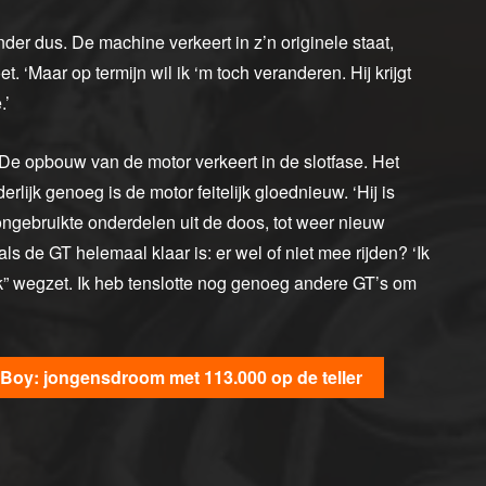
nder dus. De machine verkeert in z’n originele staat,
et. ‘Maar op termijn wil ik ‘m toch veranderen. Hij krijgt
.’
 De opbouw van de motor verkeert in de slotfase. Het
ijk genoeg is de motor feitelijk gloednieuw. ‘Hij is
ngebruikte onderdelen uit de doos, tot weer nieuw
ls de GT helemaal klaar is: er wel of niet mee rijden? ‘Ik
ijk” wegzet. Ik heb tenslotte nog genoeg andere GT’s om
Boy: jongensdroom met 113.000 op de teller