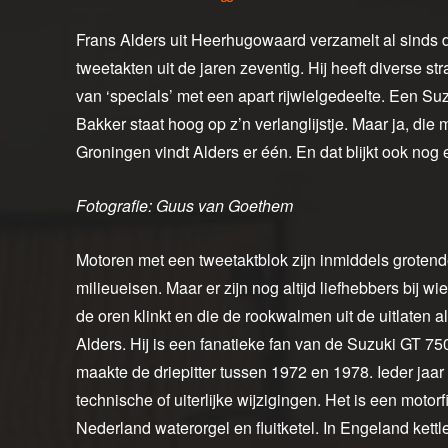
Frans Alders uit Heerhugowaard verzamelt al sinds d
tweetakten uit de jaren zeventig. Hij heeft diverse 
van ‘specials’ met een apart rijwielgedeelte. Een Su
Bakker staat hoog op z’n verlanglijstje. Maar ja, die 
Groningen vindt Alders er één. En dat blijkt ook nog
Fotografie: Guus van Goethem
Motoren met een tweetaktblok zijn inmiddels grotend
milieueisen. Maar er zijn nog altijd liefhebbers bij w
de oren klinkt en die de rookwalmen uit de uitlaten
Alders. Hij is een fanatieke fan van de Suzuki GT 75
maakte de driepitter tussen 1972 en 1978. Ieder jaa
technische of uiterlijke wijzigingen. Het is een motorf
Nederland waterorgel en fluitketel. In Engeland kett