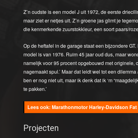
Z’n oudste is een model J uit 1972, de eerste driecili
maar ziet er netjes uit. Z’n groene jas glimt je tegemo
die kenmerkende zuurstokkleur, een soort paars/roze
Op de heftafel in de garage staat een bijzondere GT.
model is van 1976. Ruim 45 jaar oud dus, maar wonderl
namelijk voor 95 procent opgebouwd met originele, o
nagemaakt spul.’ Maar dat leidt wel tot een dilemma a
ben er nog niet uit, maar ik denk dat ik ‘m “maagdel
te pakken.’
Marathonmotor Harley-Davidson Fat 
Projecten