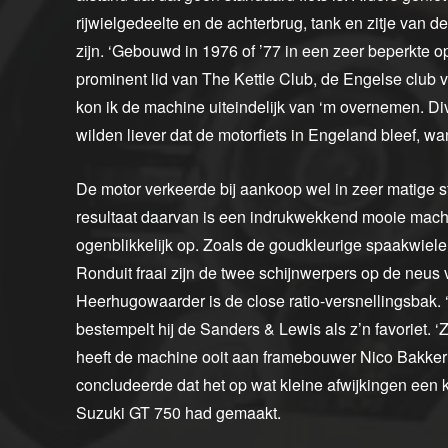
rijwielgedeelte en de achterbrug, tank en zitje va
zijn. ‘Gebouwd in 1976 of ’77 in een zeer beperkte 
prominent lid van The Kettle Club, de Engelse club
kon ik de machine uiteindelijk van ‘m overnemen. Di
wilden liever dat de motorfiets in Engeland bleef, wa
De motor verkeerde bij aankoop wel in zeer matige st
resultaat daarvan is een indrukwekkend mooie machi
ogenblikkelijk op. Zoals de goudkleurige spaakwielen
Ronduit fraai zijn de twee schijnwerpers op de neus 
Heerhugowaarder is de close ratio-versnellingsbak. 
bestempelt hij de Sanders & Lewis als z’n favoriet. ‘
heeft de machine ooit aan framebouwer Nico Bakker l
concludeerde dat het op wat kleine afwijkingen een ko
Suzuki GT 750 had gemaakt.