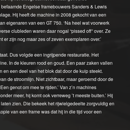
n de befaamde Engelse framebouwers Sanders & Lewis
oplage. Hij heeft de machine in 2008 gekocht van een
 van eigenaren van een GT 750. ‘Na heel wat voorwerk
verse clubleden waren daar nogal “pissed off” over. Ze
nt er zijn nog maar zes of zeven exemplaren over.’
aat. Dus volgde een ingrijpende restauratie. Het
ne. In de kleuren rood en goud. Een paar zaken vallen
 en een deel van het blok dat door de kuip steekt.
van de stroomlijn. Niet zichtbaar, maar geroemd door de
‘Een genot om mee te rijden.’ Van z’n machines
Zonder meer, hij komt ook verreweg ’t meeste buiten.’ Hij
aten zien. Die bekeek het rijwielgedeelte zorgvuldig en
pie van een frame was dat hij in die tijd voor een