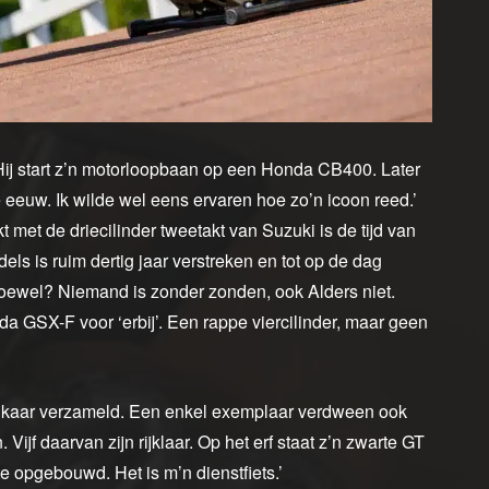
Hij start z’n motorloopbaan op een Honda CB400. Later
eeuw. Ik wilde wel eens ervaren hoe zo’n icoon reed.’
kt met de driecilinder tweetakt van Suzuki is de tijd van
els is ruim dertig jaar verstreken en tot op de dag
Hoewel? Niemand is zonder zonden, ook Alders niet.
a GSX-F voor ‘erbij’. Een rappe viercilinder, maar geen
j elkaar verzameld. Een enkel exemplaar verdween ook
Vijf daarvan zijn rijklaar. Op het erf staat z’n zwarte GT
te opgebouwd. Het is m’n dienstfiets.’