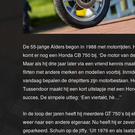
De 55-jarige Alders begon in 1988 met motorrijden. 
komt er nog een Honda CB 750 bij. ‘De motor van de 
Maar als hij drie jaar later via een vriend kennis maa
flirten met andere merken en modellen voorbij. Inmidd
vandaag bepalen de driepitters zijn motorbestaan. 
Tussendoor maakt hij een kort uitstapje met een Hond
succes. De simpele uitleg: ‘Een viertakt, hè…’’
In de loop der jaren heeft hij meerdere GT 750’s bi
weer naar een andere eigenaar. Nu heeft hij er zeven. 
geparkeerd. Schuin op de jiffy. ‘Uit 1976 en als laats