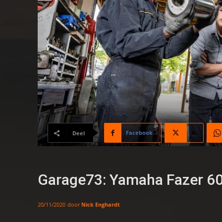
Facebook
X
Deel
Garage73: Yamaha Fazer 6
door
Nick Enghardt
20/11/2020