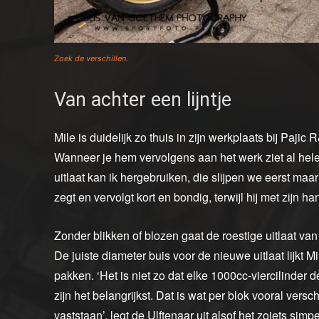
Zoek de verschillen.
Van achter een lijntje
Mile is duidelijk zo thuis in zijn werkplaats bij Pajic
Wanneer je hem vervolgens aan het werk ziet al hel
uitlaat kan ik hergebruiken, die slijpen we eerst maar ee
zegt en vervolgt kort en bondig, terwijl hij met zijn h
Zonder blikken of blozen gaat de roestige uitlaat v
De juiste diameter buis voor de nieuwe uitlaat lijkt 
pakken. ‘Het is niet zo dat elke 1000cc-viercilinder d
zijn het belangrijkst. Dat is wat per blok vooral vers
vaststaan’, legt de Ulftenaar uit alsof het zoiets sim