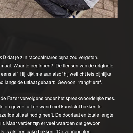
 R&D dat je zijn racepalmares bijna zou vergeten.
emaal. Waar te beginnen? ‘De flensen van de originele
ns af.’ Hij kijkt me aan alsof hij wellicht iets pijnlijks
and langs de uitlaat gebaart: ‘Gewoon, “rang!” eraf.’
an de Fazer vervolgens onder het spreekwoordelijke mes.
Mile op gevoel uit de wand met kunststof bakken te
ezelfde uitlaat nodig heeft. De doorlaat en totale lengte
chilt. Maar verder zijn er veel waarden die gewoon
pels is als een cake bakken. ‘De voorbochten,