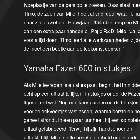
typeplaatje van de pers op te zoeken. Daar staat mee
Timo, de zoon van Mile, heeft al snel door waar ik naa
naar zijn ouweheer. Bouwjaar 1954 staat erop en Mile 
dan een extra paar handen bij Pajic R&D. Mile: ‘Ja, die
voor altijd doen. Timo leert alle werkzaamheden zijdel
Je moet een beetje aan de toekomst denken!’
Yamaha Fazer 600 in stukjes
Als Mile tevreden is en alles past, begint het inmidde
echt op een uitlaat te lijken. In stukjes onder de Faze
ligend, dat wel. Nog een keer passen en de haakjes
voor de trekveertjes vastlassen, waarna borstelen he
geheel afrondt. In een paar uur heeft hij een complet
uitlaat gefabriceerd. Terwijl hij zijn handschoenen
uittrekt, blijft Mile in alle bescheidenheid nog steeds