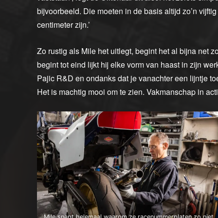
bijvoorbeeld. Die moeten in de basis altijd zo’n vijftig
centimeter zijn.’
Zo rustig als Mile het uitlegt, begint het al bijna net 
begint tot eind lijkt hij elke vorm van haast in zijn wer
Pajic R&D en ondanks dat je vanachter een lijntje toe
Het is machtig mooi om te zien. Vakmanschap in acti
Mile snapt helemaal waarom ze racenummerplaten zo niet