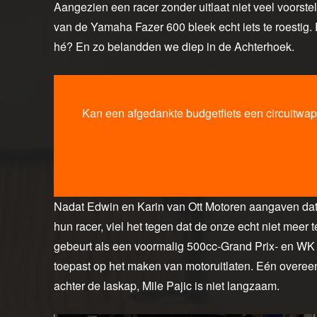
Aangezien een racer zonder uitlaat niet veel voorstel
van de Yamaha Fazer 600 bleek echt iets te roestig. 
hé? En zo belandden we diep in de Achterhoek.
Kan een afgedankte budgetfiets een circuitwap
Check hier deel 1 van het Yamaha Fazer 600-p
Nadat Edwin en Karin van Ott Motoren aangaven dat 
hun racer, viel het tegen dat de onze echt niet meer
gebeurt als een voormalig 500cc-Grand Prix- en WK Su
toepast op het maken van motoruitlaten. Eén overeenk
achter de laskap, Mile Pajic is niet langzaam.