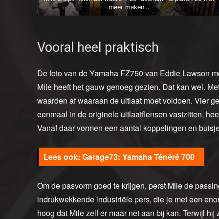
meer maken…
Vooral heel praktisch
De foto van de Yamaha FZ750 van Eddie Lawson moe
Mile heeft het gauw genoeg gezien. Dat kan wel. Met d
waarden af waaraan de uitlaat moet voldoen. Vier geb
eenmaal in de originele uitlaatflensen vastzitten, he
Vanaf daar vormen een aantal koppelingen en buisje
Garage73: Yamaha Ténéré 700
Om de pasvorm goed te krijgen, perst Mile de passing
indrukwekkende industriële pers, die je met een enor
hoog dat Mile zelf er maar net aan bij kan. Terwijl hi