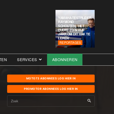
YAMAHA-TESTRIJDER
RAYMOND
SCHOUTEN: ‘HET
DUURT ZO’N VIJF
JAAR OM DIT VAK TE
LEREN’
REPORTAGES
TEN
SERVICES
ABONNEREN
MOTO73 ABONNEES LOG HIER IN
PROMOTOR ABONNEES LOG HIER IN
Zoek