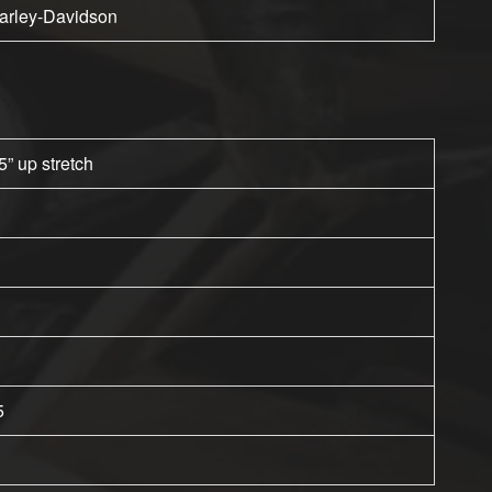
arley-Davidson
5” up stretch
5