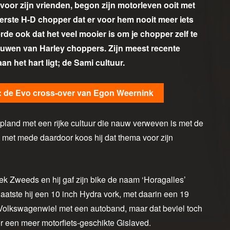
oor zijn vrienden, begon zijn motorleven ooit met
erste H-D chopper dat er voor hem nooit meer iets
de ook dat het veel mooier is om je chopper zelf te
ouwen van Harley choppers. Zijn meest recente
 het hart ligt; de Sami cultuur.
: de Evo cross-over van Egon Weernink
land met een rijke cultuur die nauw verweven is met de
i met mede daardoor koos hij dat thema voor zijn
ek Zweeds en hij gaf zijn bike de naam ‘Horagalles’
atste hij een 10 inch Hydra vork, met daarin een 19
h Volkswagenwiel met een autoband, maar dat beviel toch
r een meer motorfiets-geschikte Gislaved.