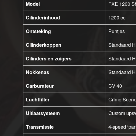
Model
FXE 1200 S
Cilinderinhoud
1200 cc
Ontsteking
Puntjes
Cilinderkoppen
Standaard H
Cilinders en zuigers
Standaard H
Nokkenas
Standaard H
Carburateur
CV 40
Luchtfilter
Crime Scen
Uitlaatsysteem
Custom upsw
Transmissie
4-speed ‘pa