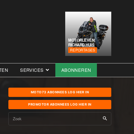
MOTORLEVEN:
RICHARD HUIS
REPORTAGES
TEN
SERVICES
ABONNEREN
MOTO73 ABONNEES LOG HIER IN
PROMOTOR ABONNEES LOG HIER IN
Zoek