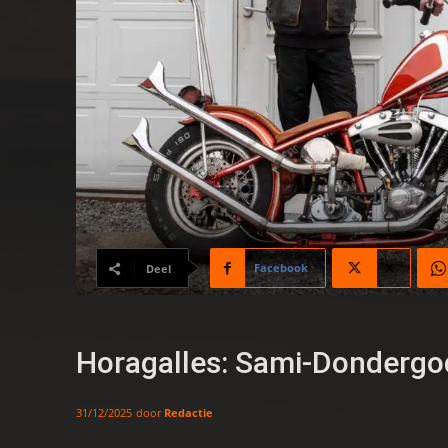
Facebook
X
Deel
Horagalles: Sami-Dondergo
door
Redactie
31/12/2025