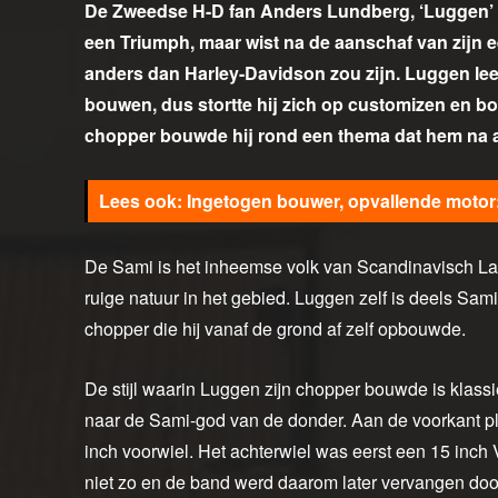
De Zweedse H-D fan Anders Lundberg, ‘Luggen’ v
een Triumph, maar wist na de aanschaf van zijn e
anders dan Harley-Davidson zou zijn. Luggen leer
bouwen, dus stortte hij zich op customizen en b
chopper bouwde hij rond een thema dat hem na aan
Ingetogen bouwer, opvallende motor
De Sami is het inheemse volk van Scandinavisch Lap
ruige natuur in het gebied. Luggen zelf is deels Sam
chopper die hij vanaf de grond af zelf opbouwde.
De stijl waarin Luggen zijn chopper bouwde is klassi
naar de Sami-god van de donder. Aan de voorkant pla
inch voorwiel. Het achterwiel was eerst een 15 inc
niet zo en de band werd daarom later vervangen doo