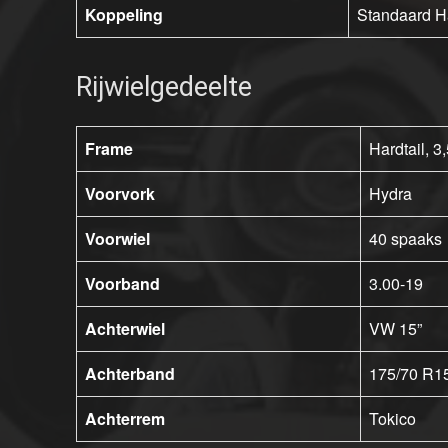
Koppeling
Standaard H
Rijwielgedeelte
Frame
Hardtail, 3,
Voorvork
Hydra
Voorwiel
40 spaaks
Voorband
3.00-19
Achterwiel
VW 15”
Achterband
175/70 R1
Achterrem
Tokico