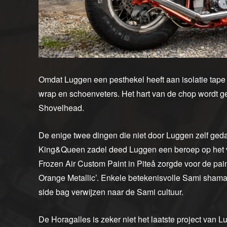
Omdat Luggen een pesthekel heeft aan isolatie tape e
wrap en schoenveters. Het hart van de chop wordt g
Shovelhead.
De enige twee dingen die niet door Luggen zelf geda
King&Queen zadel deed Luggen een beroep op het
Frozen Air Custom Paint in Piteå zorgde voor de pai
Orange Metallic’. Enkele betekenisvolle Sami shama
side bag verwijzen naar de Sami cultuur.
De Horagalles is zeker niet het laatste project van L