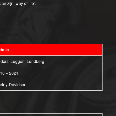
 zijn ‘way of life’.
tails
ders ‘Luggen’ Lundberg
16 – 2021
rley-Davidson