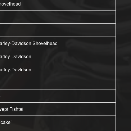
hovelhead
arley-Davidson Shovelhead
arley-Davidson
arley-Davidson
e
ept Fishtail
ncake’