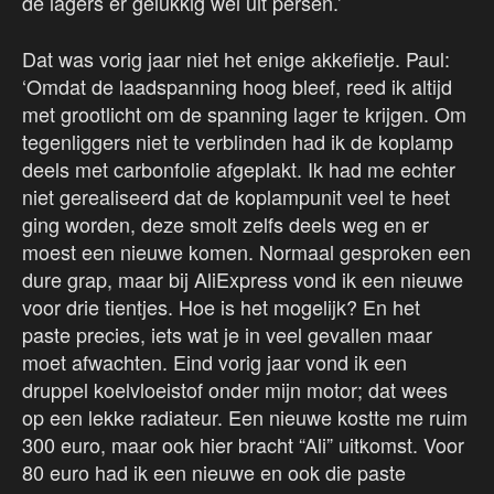
de lagers er gelukkig wel uit persen.’
Dat was vorig jaar niet het enige akkefietje. Paul:
‘Omdat de laadspanning hoog bleef, reed ik altijd
met grootlicht om de spanning lager te krijgen. Om
tegenliggers niet te verblinden had ik de koplamp
deels met carbonfolie afgeplakt. Ik had me echter
niet gerealiseerd dat de koplampunit veel te heet
ging worden, deze smolt zelfs deels weg en er
moest een nieuwe komen. Normaal gesproken een
dure grap, maar bij AliExpress vond ik een nieuwe
voor drie tientjes. Hoe is het mogelijk? En het
paste precies, iets wat je in veel gevallen maar
moet afwachten. Eind vorig jaar vond ik een
druppel koelvloeistof onder mijn motor; dat wees
op een lekke radiateur. Een nieuwe kostte me ruim
300 euro, maar ook hier bracht “Ali” uitkomst. Voor
80 euro had ik een nieuwe en ook die paste