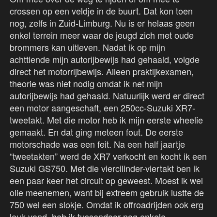
crossen op een veldje in de buurt. Dat kon toen
nog, zelfs in Zuid-Limburg. Nu is er helaas geen
enkel terrein meer waar de jeugd zich met oude
brommers kan uitleven. Nadat ik op mijn
achttiende mijn autorijbewijs had gehaald, volgde
direct het motorrijbewijs. Alleen praktijkexamen,
theorie was niet nodig omdat ik net mijn
autorijbewijs had gehaald. Natuurlijk werd er direct
een motor aangeschaft, een 250cc-Suzuki XR7-
tweetakt. Met die motor heb ik mijn eerste wheelie
gemaakt. En dat ging meteen fout. De eerste
motorschade was een feit. Na een half jaartje
“tweetakten” werd de XR7 verkocht en kocht ik een
Suzuki GS750. Met die viercilinder-viertakt ben ik
een paar keer het circuit op geweest. Moest ik wel
olie meenemen, want bij extreem gebruik lustte de
750 wel een slokje. Omdat ik offroadrijden ook erg
leuk vond, heb ik tussendoor nog enkele