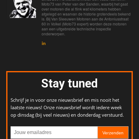
Moto73 van Peter van der Sanden, waarbij het gaat
over motoren die al flink wat kilometers hebben
afgelegd en waarvan de historie grotendeels bekend
is. Bij Van Sleeuwen Motoren aan de Antoniusstraat
60 in Volkel (Moto73 expert) worden deze motoren
aan een uitgebreide technische inspectie
onderworpen.
Stay tuned
Schrijf je in voor onze nieuwsbrief en mis nooit het
laatste nieuws! Onze nieuwsbrief wordt iedere week
op dinsdag (bij veel nieuws) en donderdag verstuurd.
Verzenden