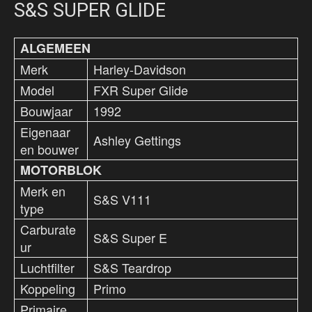
S&S SUPER GLIDE
ALGEMEEN
Merk
Harley-Davidson
Model
FXR Super Glide
Bouwjaar
1992
Eigenaar
Ashley Gettings
en bouwer
MOTORBLOK
Merk en
S&S V111
type
Carburate
S&S Super E
ur
Luchtfilter
S&S Teardrop
Koppeling
Primo
Primaire