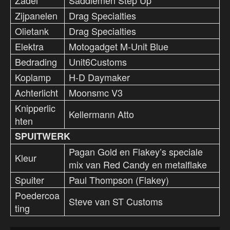
Zadel
Saddlemen Step Up
Zijpanelen
Drag Specialties
Olietank
Drag Specialties
Elektra
Motogadget M-Unit Blue
Bedrading
Unit6Customs
Koplamp
H-D Daymaker
Achterlicht
Moonsmc V3
Knipperlic
Kellermann Atto
hten
SPUITWERK
Pagan Gold en Flakey’s speciale
Kleur
mix van Red Candy en metalflake
Spuiter
Paul Thompson (Flakey)
Poedercoa
Steve van ST Customs
ting