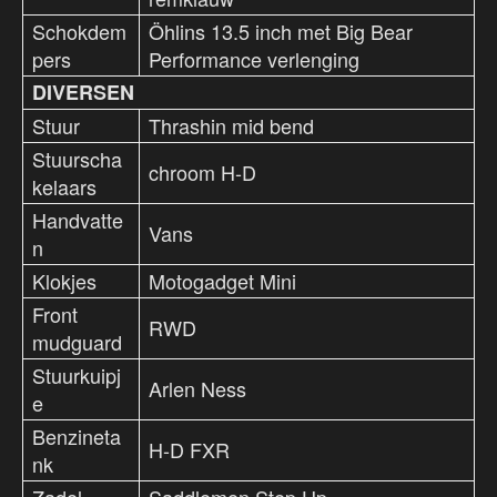
Schokdem
Öhlins 13.5 inch met Big Bear
pers
Performance verlenging
DIVERSEN
Stuur
Thrashin mid bend
Stuurscha
chroom H-D
kelaars
Handvatte
Vans
n
Klokjes
Motogadget Mini
Front
RWD
mudguard
Stuurkuipj
Arlen Ness
e
Benzineta
H-D FXR
nk