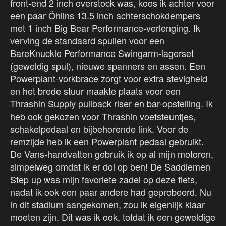
front-end 2 inch overstock was, koos ik achter voor
een paar Öhlins 13.5 inch achterschokdempers
met 1 inch Big Bear Performance-verlenging. Ik
verving de standaard spullen voor een
BareKnuckle Performance Swingarm-lagerset
(geweldig spul), nieuwe spanners en assen. Een
Powerplant-vorkbrace zorgt voor extra stevigheid
en het brede stuur maakte plaats voor een
Thrashin Supply pullback riser en bar-opstelling. Ik
heb ook gekozen voor Thrashin voetsteuntjes,
schakelpedaal en bijbehorende link. Voor de
remzijde heb ik een Powerplant pedaal gebruikt.
De Vans-handvatten gebruik ik op al mijn motoren,
simpelweg omdat ik er dol op ben! De Saddlemen
Step up was mijn favoriete zadel op deze fiets,
nadat ik ook een paar andere had geprobeerd. Nu
in dit stadium aangekomen, zou ik eigenlijk klaar
moeten zijn. Dit was ik ook, totdat ik een geweldige