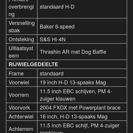
overbrengi
standaard H-D
ng
Versnelling
Baker 6-speed
sbak
Ontsteking
S&S Hi-4N
Uitlaatsyst
Thrashin AR met Dog Baffle
eem
RIJWIELGEDEELTE
Frame
standaard
Voorwiel
19 inch H-D 13-spaaks Mag
11.5 inch EBC schijven, PM 4-
Voorrem
zuiger klauwen
Voorvork
2004 FXDX met Powerplant brace
Achterwiel
16 inch, H-D 13-spaaks Mag
11.5 inch EBC schijf, PM 4-zuiger
Achterrem
remklauw