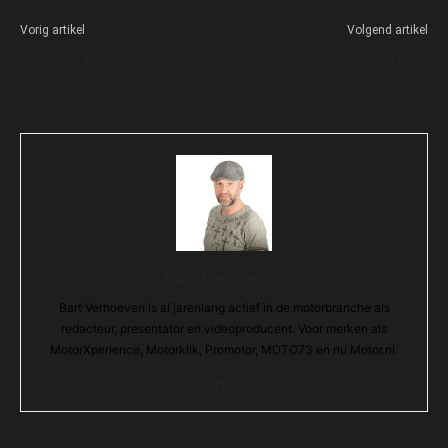
Vorig artikel
Volgend artikel
Mijn ervaring met de H2 SX XE
GSX-S1000GT, een bijna
+ 2019
perfecte motorfiets!
Bart Verhoeven
Bart Verhoeven is al jarenlang actief in de motorbranche als
redacteur, presentator en videoproducent. Voor merken als
MotorXperience, Motorklik, Promotor, MOTO73 en nu Motor.nl.