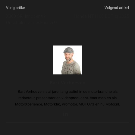
Vorig artikel
Volgend artikel
X300 SR, Innocenti?
Honda NT1100 DCT bj 2025
Onschuldige alleskunner!?
Bart Verhoeven
Bart Verhoeven is al jarenlang actief in de motorbranche als
redacteur, presentator en videoproducent. Voor merken als
MotorXperience, Motorklik, Promotor, MOTO73 en nu Motor.nl.