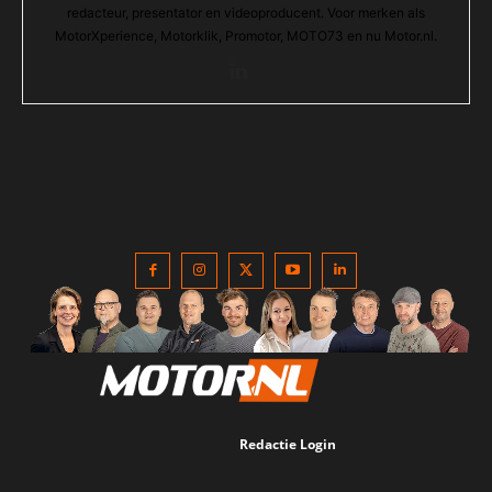
redacteur, presentator en videoproducent. Voor merken als
MotorXperience, Motorklik, Promotor, MOTO73 en nu Motor.nl.
Redactie Login