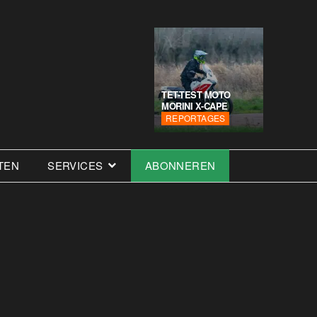
TET-TEST MOTO
MORINI X-CAPE
REPORTAGES
TEN
SERVICES
ABONNEREN