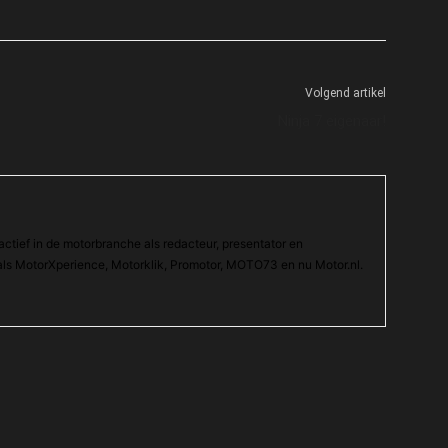
Volgend artikel
Ninja 7 eigenaar!
actief in de motorbranche als redacteur, presentator en
ls MotorXperience, Motorklik, Promotor, MOTO73 en nu Motor.nl.