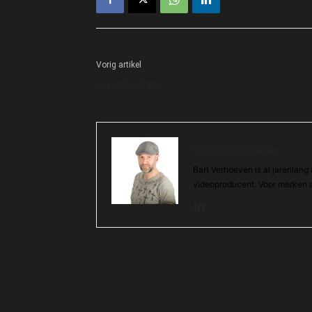
Vorig artikel
Supermachine
Bart Verhoeven
Bart Verhoeven is al jarenlang 
videoproducent. Voor merken a