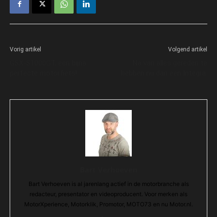
Vorig artikel
Volgend artikel
GSX-S1000GT, een bijna
Na van alles gereden te
perfecte motorfiets!
hebben nu dan een Integra.
Bart Verhoeven
Bart Verhoeven is al jarenlang actief in de motorbranche als
redacteur, presentator en videoproducent. Voor merken als
MotorXperience, Motorklik, Promotor, MOTO73 en nu Motor.nl.