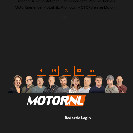
redacteur, presentator en videoproducent. Voor merken als
MotorXperience, Motorklik, Promotor, MOTO73 en nu Motor.nl.
Redactie Login