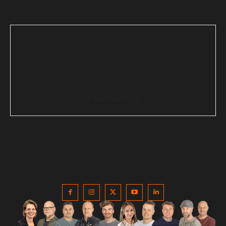
R Kartodirdjo