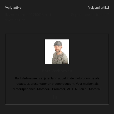
Vorig artikel
Volgend artikel
Ik zou er mijn R1250GS niet
Super speelse tracer 7
voor inruilen
Bart Verhoeven
Bart Verhoeven is al jarenlang actief in de motorbranche als
redacteur, presentator en videoproducent. Voor merken als
MotorXperience, Motorklik, Promotor, MOTO73 en nu Motor.nl.