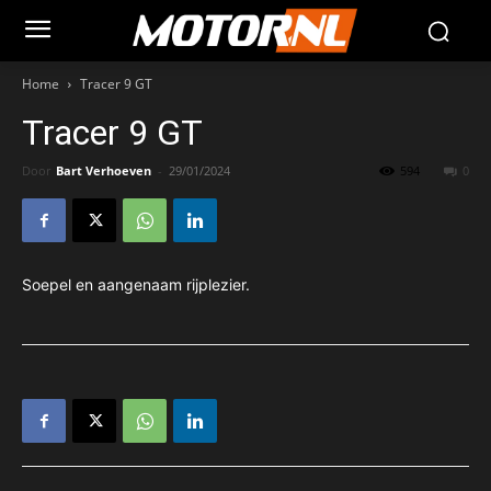
Home
Tracer 9 GT
Tracer 9 GT
Door
Bart Verhoeven
-
29/01/2024
594
0
Soepel en aangenaam rijplezier.