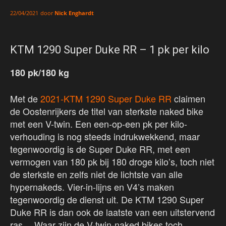
door
Nick Enghardt
22/04/2021
KTM 1290 Super Duke RR – 1 pk per kilo
180 pk/180 kg
Met de
2021-KTM 1290 Super Duke RR
claimen
de Oostenrijkers de titel van sterkste naked bike
met een V-twin. Een een-op-een pk per kilo-
verhouding is nog steeds indrukwekkend, maar
tegenwoordig is de Super Duke RR, met een
vermogen van 180 pk bij 180 droge kilo’s, toch niet
de sterkste en zelfs niet de lichtste van alle
hypernakeds. Vier-in-lijns en V4’s maken
tegenwoordig de dienst uit. De KTM 1290 Super
Duke RR is dan ook de laatste van een uitstervend
ras… Waar zijn de V-twin-naked bikes toch