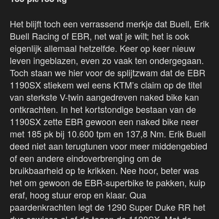
Het blijft toch een verrassend merkje dat Buell, Erik
Buell Racing of EBR, net wat je wilt; het is ook
eigenlijk allemaal hetzelfde. Keer op keer nieuw
leven ingeblazen, even zo vaak ten ondergegaan.
Toch staan we hier voor de splijtzwam dat de EBR
1190SX stiekem wel eens KTM’s claim op de titel
van sterkste V-twin aangedreven naked bike kan
ontkrachten. In het kortstondige bestaan van de
1190SX zette EBR gewoon een naked bike neer
met 185 pk bij 10.600 tpm en 137,8 Nm. Erik Buell
deed niet aan terugtunen voor meer middengebied
of een andere eindoverbrenging om de
bruikbaarheid op te krikken. Nee hoor, beter was
het om gewoon de EBR-superbike te pakken, kuip
eraf, hoog stuur erop en klaar. Qua
paardenkrachten legt de 1290 Super Duke RR het