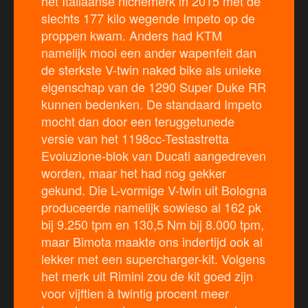
het Italiaanse nichemerk in 2015 met de
slechts 177 kilo wegende Impeto op de
proppen kwam. Anders had KTM
namelijk mooi een ander wapenfeit dan
de sterkste V-twin naked bike als unieke
eigenschap van de 1290 Super Duke RR
kunnen bedenken. De standaard Impeto
mocht dan door een teruggetunede
versie van het 1198cc-Testastretta
Evoluzione-blok van Ducati aangedreven
worden, maar het had nog gekker
gekund. Die L-vormige V-twin uit Bologna
produceerde namelijk sowieso al 162 pk
bij 9.250 tpm en 130,5 Nm bij 8.000 tpm,
maar Bimota maakte ons indertijd ook al
lekker met een supercharger-kit. Volgens
het merk uit Rimini zou de kit goed zijn
voor vijftien à twintig procent meer