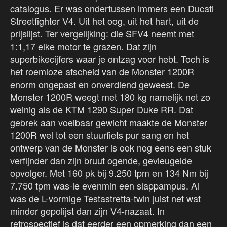
catalogus. Er was ondertussen immers een Ducati
Streetfighter V4. Uit het oog, uit het hart, uit de
prijslijst. Ter vergelijking: die SFV4 neemt met
1:1,17 elke motor te grazen. Dat zijn
superbikecijfers waar je ontzag voor hebt. Toch is
het roemloze afscheid van de Monster 1200R
enorm ongepast en onverdiend geweest. De
Monster 1200R weegt met 180 kg namelijk net zo
weinig als de KTM 1290 Super Duke RR. Dat
gebrek aan voelbaar gewicht maakte de Monster
1200R wel tot een stuurfiets pur sang en het
ontwerp van de Monster is ook nog eens een stuk
verfijnder dan zijn bruut ogende, gevleugelde
opvolger. Met 160 pk bij 9.250 tpm en 134 Nm bij
7.750 tpm was-ie evenmin een slappampus. Al
was de L-vormige Testastretta-twin juist net wat
minder gepolijst dan zijn V4-nazaat. In
retrospectief is dat eerder een opmerking dan een