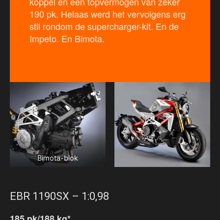
koppel en een topvermogen van zeker
190 pk. Helaas werd het vervolgens erg
stil rondom de supercharger-kit. En de
Impeto. En Bimota.
Bimota-blok
EBR 1190SX – 1:0,98
185 pk/188 kg*