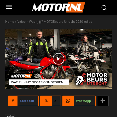
Home
Video
Wat rij jij? MOTORbeurs Utrecht 2020-editie
Facebook
X
WhatsApp
Video