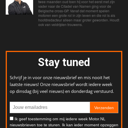
twee maanden oud toen hij voor het eerst met zijn
vader naar de Citadel van Namen ging voor de
Belgische cross-GP. Vanaf dat moment spelen
motoren een grote rol in zijn leven en die rol is als
hoofdredacteur alleen maar groter geworden. Houdt
ook van veldrijden trouwens.
Stay tuned
Schrijf je in voor onze nieuwsbrief en mis nooit het
laatste nieuws! Onze nieuwsbrief wordt iedere week
op dinsdag (bij veel nieuws) en donderdag verstuurd.
Verzenden
Ik geef toestemming om mij iedere week Motor.NL
nieuwsbrieven toe te sturen. Ik kan ieder moment opzeggen