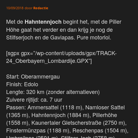
door
Redactie
10/09/2018
Met de
begint het, met de Piller
Hahntennjoch
Höhe gaat het verder en dan krijg je nog de
Stilfserjoch en de Gaviapas. Pure motorlol.
[sgpx gpx=”/wp-content/uploads/gpx/TRACK-
24_Oberbayern_Lombardije.GPX”]
Start: Oberammergau
Finish: Edolo
Lengte: 320 km (zonder alternatieven)
Zuivere rijtijd: ca. 7 uur
Passen: Ammersattel (1118 m), Namloser Sattel
(1365 m), Hahntennjoch (1884 m), Pillerhöhe
(1558 m), Kaunertaler Gletscherstraße (2750 m),
Finstermünzpas (1188 m), Reschenpas (1504 m),
Umbrailpas (2501 m), Stilfser Joch (2758 m),