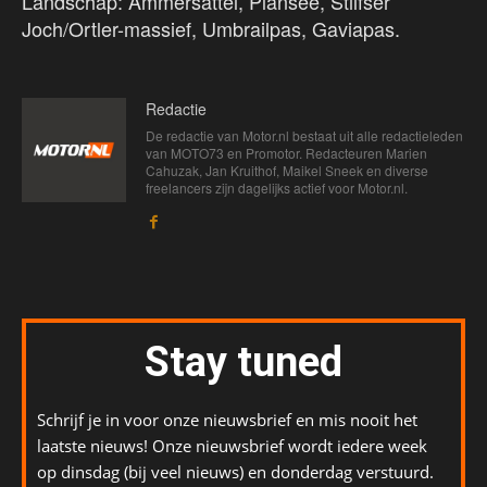
Landschap: Ammersattel, Plansee, Stilfser
Joch/Ortler-massief, Umbrailpas, Gaviapas.
Redactie
De redactie van Motor.nl bestaat uit alle redactieleden
van MOTO73 en Promotor. Redacteuren Marien
Cahuzak, Jan Kruithof, Maikel Sneek en diverse
freelancers zijn dagelijks actief voor Motor.nl.
Stay tuned
Schrijf je in voor onze nieuwsbrief en mis nooit het
laatste nieuws! Onze nieuwsbrief wordt iedere week
op dinsdag (bij veel nieuws) en donderdag verstuurd.