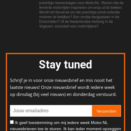
prachtige reisverslagen voor Motor.NL. Reizen die de
fervente motorrijder inspireren om erop uit te trekken.
Wordt het Slovenië om die prachtige privé-collectie
motoren te bekijken? Een rondje bergpassen in de
Dolomieten? Of de Nederlandse herberg in de
Vogezen, exclusief voor motorrijders?
Stay tuned
Schrijf je in voor onze nieuwsbrief en mis nooit het
laatste nieuws! Onze nieuwsbrief wordt iedere week
op dinsdag (bij veel nieuws) en donderdag verstuurd.
Verzenden
Ik geef toestemming om mij iedere week Motor.NL
nieuwsbrieven toe te sturen. Ik kan ieder moment opzeggen