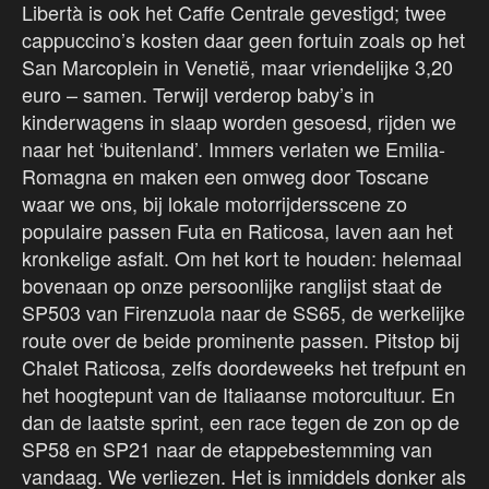
Libertà is ook het Caffe Centrale gevestigd; twee
cappuccino’s kosten daar geen fortuin zoals op het
San Marcoplein in Venetië, maar vriendelijke 3,20
euro – samen. Terwijl verderop baby’s in
kinderwagens in slaap worden gesoesd, rijden we
naar het ‘buitenland’. Immers verlaten we Emilia-
Romagna en maken een omweg door Toscane
waar we ons, bij lokale motorrijdersscene zo
populaire passen Futa en Raticosa, laven aan het
kronkelige asfalt. Om het kort te houden: helemaal
bovenaan op onze persoonlijke ranglijst staat de
SP503 van Firenzuola naar de SS65, de werkelijke
route over de beide prominente passen. Pitstop bij
Chalet Raticosa, zelfs doordeweeks het trefpunt en
het hoogtepunt van de Italiaanse motorcultuur. En
dan de laatste sprint, een race tegen de zon op de
SP58 en SP21 naar de etappebestemming van
vandaag. We verliezen. Het is inmiddels donker als