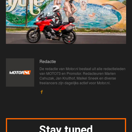
Redactie
De redactie van Motor.nl bestaat uit alle redactieleden
van MOTO73 en Promotor. Redacteuren Marien
Cahuzak, Jan Kruithof, Maikel Sneek en diverse
freelancers zijn dagelijks actief voor Motor.nl.
Stay tuned