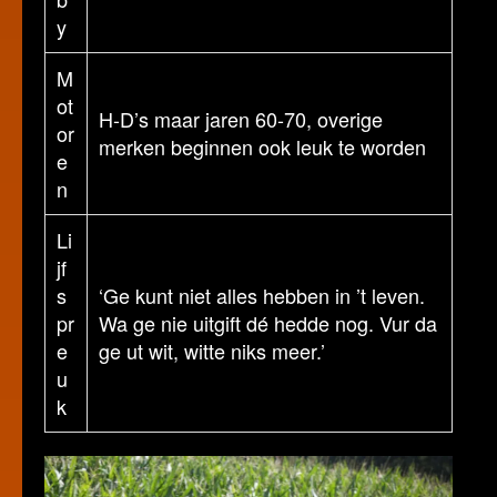
y
M
ot
H-D’s maar jaren 60-70, overige
or
merken beginnen ook leuk te worden
e
n
Li
jf
s
‘Ge kunt niet alles hebben in ’t leven.
pr
Wa ge nie uitgift dé hedde nog. Vur da
e
ge ut wit, witte niks meer.’
u
k