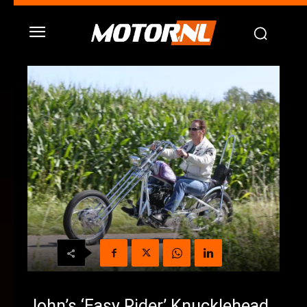
John’s ‘Easy Rider’ Knucklehead