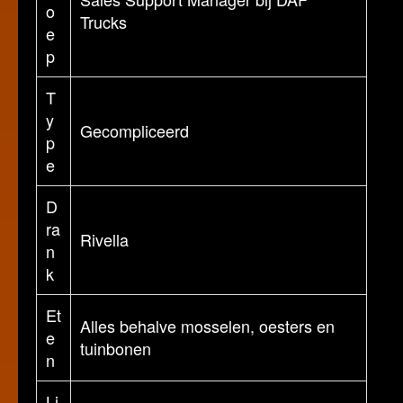
o
Trucks
e
p
T
y
Gecompliceerd
p
e
D
ra
Rivella
n
k
Et
Alles behalve mosselen, oesters en
e
tuinbonen
n
Li