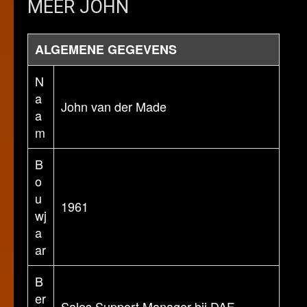
MEER JOHN
ALGEMENE GEGEVENS
N
a
John van der Made
a
m
B
o
u
1961
wj
a
ar
B
er
Sales Support Manager bij DAF