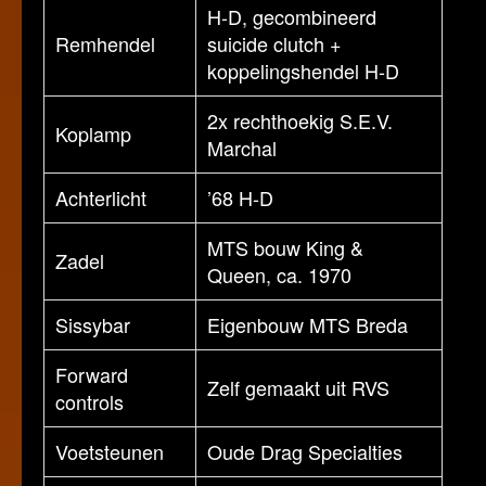
H-D, gecombineerd
Remhendel
suicide clutch +
koppelingshendel H-D
2x rechthoekig S.E.V.
Koplamp
Marchal
Achterlicht
’68 H-D
MTS bouw King &
Zadel
Queen, ca. 1970
Sissybar
Eigenbouw MTS Breda
Forward
Zelf gemaakt uit RVS
controls
Voetsteunen
Oude Drag Specialties