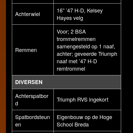
16” ’47 H-D, Kelsey
Achterwiel
Hayes velg
Voor; 2 BSA
trommelremmen
samengesteld op 1 naaf,
Remmen
achter; geveerde Triumph
naaf met ’47 H-D
remtrommel
DIVERSEN
Achterspatbor
Triumph RVS ingekort
d
Spatbordsteun
Eigenbouw op de Hoge
en
School Breda