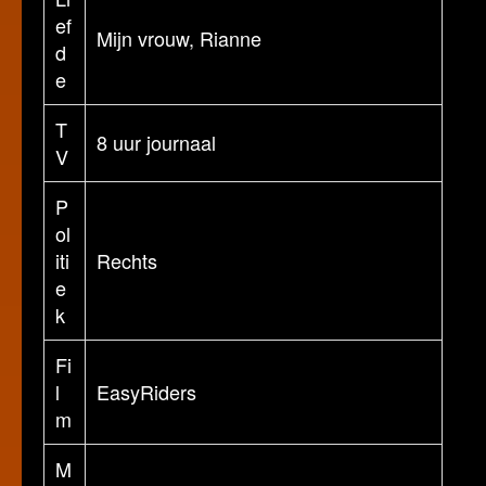
ef
Mijn vrouw, Rianne
d
e
T
8 uur journaal
V
P
ol
iti
Rechts
e
k
Fi
l
EasyRiders
m
M