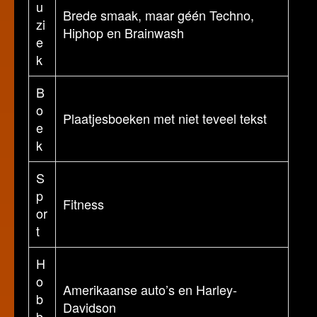
u
Brede smaak, maar géén Techno,
zi
Hiphop en Brainwash
e
k
B
o
Plaatjesboeken met niet teveel tekst
e
k
S
p
Fitness
or
t
H
o
Amerikaanse auto’s en Harley-
b
Davidson
b