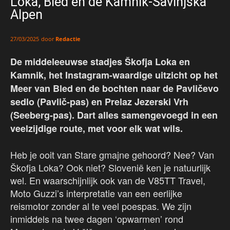
Loka, Bled en de Kamnik-Savinjska
Alpen
door
Redactie
27/03/2025
De middeleeuwse stadjes Škofja Loka en
Kamnik, het Instagram-waardige uitzicht op het
Meer van Bled en de bochten naar de Pavličevo
sedlo (Pavlič-pas) en Prelaz Jezerski Vrh
(Seeberg-pas). Dart alles samengevoegd in een
veelzijdige route, met voor elk wat wils.
Heb je ooit van Stare gmajne gehoord? Nee? Van
Škofja Loka? Ook niet? Slovenië ken je natuurlijk
wel. En waarschijnlijk ook van de V85TT Travel,
Moto Guzzi’s interpretatie van een eerlijke
reismotor zonder al te veel poespas. We zijn
inmiddels na twee dagen ‘opwarmen’ rond