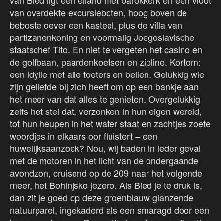
van Bled ligt een eiland met barokkerk en een vloot
van overdekte excursieboten, hoog boven de
beboste oever een kasteel, plus de villa van
partizanenkoning en voormalig Joegoslavische
staatschef Tito. En niet te vergeten het casino en
de golfbaan, paardenkoetsen en zipline. Kortom:
een idylle met alle toeters en bellen. Gelukkig wie
zijn geliefde bij zich heeft om op een bankje aan
het meer van dat alles te genieten. Overgelukkig
zelfs het stel dat, verzonken in hun eigen wereld,
tot hun heupen in het water staat en zachtjes zoete
woordjes in elkaars oor fluistert – een
huwelijksaanzoek? Nou, wij baden in ieder geval
met de motoren in het licht van de ondergaande
avondzon, cruisend op de 209 naar het volgende
meer, het Bohinjsko jezero. Als Bled je te druk is,
dan zit je goed op deze groenblauw glanzende
natuurparel, ingekaderd als een smaragd door een