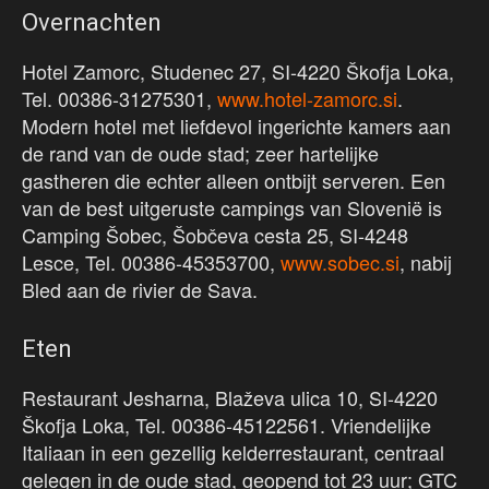
Overnachten
Hotel Zamorc, Studenec 27, SI-4220 Škofja Loka,
Tel. 00386-31275301,
www.hotel-zamorc.si
.
Modern hotel met liefdevol ingerichte kamers aan
de rand van de oude stad; zeer hartelijke
gastheren die echter alleen ontbijt serveren. Een
van de best uitgeruste campings van Slovenië is
Camping Šobec, Šobčeva cesta 25, SI-4248
Lesce, Tel. 00386-45353700,
www.sobec.si
, nabij
Bled aan de rivier de Sava.
Eten
Restaurant Jesharna, Blaževa ulica 10, SI-4220
Škofja Loka, Tel. 00386-45122561. Vriendelijke
Italiaan in een gezellig kelderrestaurant, centraal
gelegen in de oude stad, geopend tot 23 uur; GTC