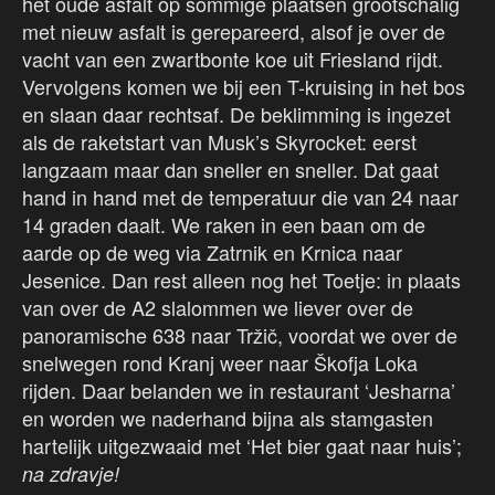
het oude asfalt op sommige plaatsen grootschalig
met nieuw asfalt is gerepareerd, alsof je over de
vacht van een zwartbonte koe uit Friesland rijdt.
Vervolgens komen we bij een T-kruising in het bos
en slaan daar rechtsaf. De beklimming is ingezet
als de raketstart van Musk’s Skyrocket: eerst
langzaam maar dan sneller en sneller. Dat gaat
hand in hand met de temperatuur die van 24 naar
14 graden daalt. We raken in een baan om de
aarde op de weg via Zatrnik en Krnica naar
Jesenice. Dan rest alleen nog het Toetje: in plaats
van over de A2 slalommen we liever over de
panoramische 638 naar Tržič, voordat we over de
snelwegen rond Kranj weer naar Škofja Loka
rijden. Daar belanden we in restaurant ‘Jesharna’
en worden we naderhand bijna als stamgasten
hartelijk uitgezwaaid met ‘Het bier gaat naar huis’;
na zdravje!