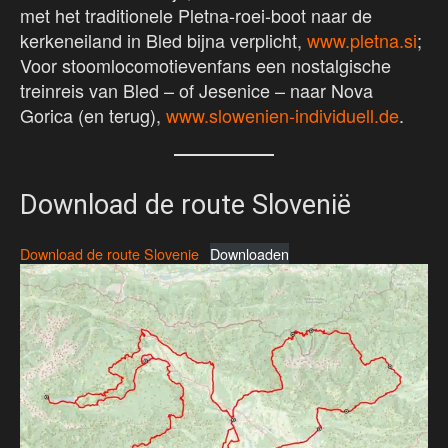
met het traditionele Pletna-roei-boot naar de
kerkeneiland in Bled bijna verplicht,
www.pletna.si
;
Voor stoomlocomotievenfans een nostalgische
treinreis van Bled – of Jesenice – naar Nova
Gorica (en terug),
www.slowenien-individuell.de
.
Download de route Slovenië
Download de route Slovenie
Downloaden