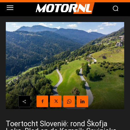
Toertocht Slovenië: rond Škofja