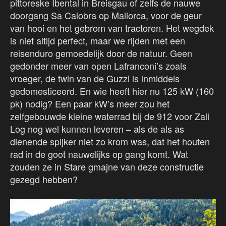
pittoreske Ibental in Breisgau of zelfs de nauwe
doorgang Sa Calobra op Mallorca, voor de geur
van hooi en het gebrom van tractoren. Het wegdek
is niet altijd perfect, maar we rijden met een
reisenduro gemoedelijk door de natuur. Geen
gedonder meer van open Lafranconi’s zoals
vroeger, de twin van de Guzzi is inmiddels
gedomesticeerd. En wie heeft hier nu 125 kW (160
pk) nodig? Een paar kW’s meer zou het
zelfgebouwde kleine waterrad bij de 912 voor Zali
Log nog wel kunnen leveren – als de als as
dienende spijker niet zo krom was, dat het houten
rad in de goot nauwelijks op gang komt. Wat
zouden ze in Stare gmajne van deze constructie
gezegd hebben?