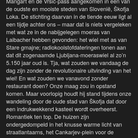
Mangart en de Vršič-pass aangekomen in een van
de oudste en mooiste steden van Slovenië, Škofja
Loka. De stichting daarvan in de tiende eeuw ligt al
een tijdje achter ons – maar dat is niets vergeleken
met wat ze in de nabijgelegen moeras van
Laibacher hebben gevonden: het wiel met as van
Stare gmajne; radiokoolstofdateringen tonen aan
dat dit zogenaamde Ljubljana-moeraswiel al zo’n
5.150 jaar oud is. Tja, wat zouden we vandaag de
dag zijn zonder de revolutionaire uitvinding van het
wiel! En wat zouden we vanavond zonder
restaurant doen? Onze maag zou in opstand
komen. Maar voorlopig houdt hij stand tijdens onze
wandeling door de oude stad van Škofja dat door
een indrukwekkend kasteel wordt overheerst.
Romantiek ten top. De huizen zijn
ondergedompeld in het knusse warme licht van
straatlantaarns, het Cankarjev-plein voor de