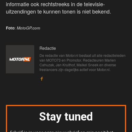
informatie ook rechtstreeks in de televisie-
uitzendingen te kunnen tonen is niet bekend.
Foto
:
MotoGP.com
Redactie
De redactie van Motor.nl bestaat uit alle redactieleden
van MOTO73 en Promotor. Redacteuren Marien
Cahuzak, Jan Kruithof, Maikel Sneek en diverse
freelancers zijn dagelijks actief voor Motor.nl.
Stay tuned