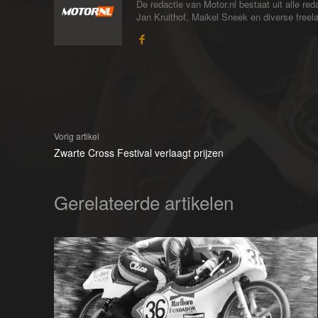
De redactie van Motor.nl bestaat uit alle 
Jan Kruithof, Maikel Sneek en diverse freelan
Vorig artikel
Zwarte Cross Festival verlaagt prijzen
Gerelateerde artikelen