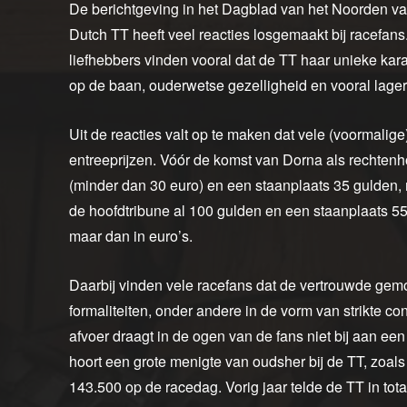
De berichtgeving in het Dagblad van het Noorden va
Dutch TT heeft veel reacties losgemaakt bij racefans
liefhebbers vinden vooral dat de TT haar unieke kara
op de baan, ouderwetse gezelligheid en vooral lagere
Uit de reacties valt op te maken dat vele (voormali
entreeprijzen. Vóór de komst van Dorna als rechtenh
(minder dan 30 euro) en een staanplaats 35 gulden, 
de hoofdtribune al 100 gulden en een staanplaats 55
maar dan in euro’s.
Daarbij vinden vele racefans dat de vertrouwde gemo
formaliteiten, onder andere in de vorm van strikte co
afvoer draagt in de ogen van de fans niet bij aan ee
hoort een grote menigte van oudsher bij de TT, zoal
143.500 op de racedag. Vorig jaar telde de TT in tot