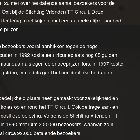
n 26 mei over het dalende aantal bezoekers voor de
. Ook bij de Stichting Vrienden TT Circuit. Deze
kter terug moet krijgen, met een aantrekkelijker aanbod
 prijzen.
ge) bezoekers vooral aanhikken tegen de hoge
ouder in 1992 kostte een tribuneplaats nog 65 gulden
maar daarna stegen de entreeprijzen fors. In 1997 kostte
 gulden; inmiddels gaat het om identieke bedragen,
edelijkheid plaats heeft gemaakt voor zakelijkheid en
ntroles op en rond het TT Circuit. Ook de trage aan- en
n positieve beleving. Volgens de Stichting Vrienden TT
s in 1990 met ruim 200.000 bezoekers, waarvan zo’n
aal circa 99.000 betalende bezoekers.