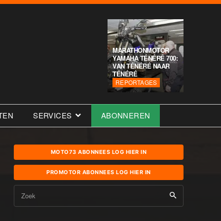
MARATHONMOTOR
YAMAHA TÉNÉRÉ 700:
VAN TÉNÉRÉ NAAR
TÉNÉRÉ
REPORTAGES
TEN
SERVICES
ABONNEREN
MOTO73 ABONNEES LOG HIER IN
PROMOTOR ABONNEES LOG HIER IN
Zoek