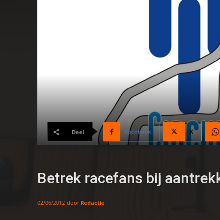
Facebook
X
Deel
Betrek racefans bij aantrek
door
Redactie
02/06/2012