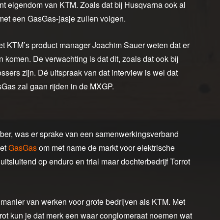
nt eigendom van KTM. Zoals dat bij Husqvarna ook al
n met een GasGas-jasje zullen volgen.
 liet KTM’s product manager Joachim Sauer weten dat er
komen. De verwachting is dat dit, zoals dat ook bij
sers zijn. Dé uitspraak van dat interview is wel dat
Gas zal gaan rijden in de MXGP.
mber, was er sprake van een samenwerkingsverband
met
GasGas
om met name de markt voor elektrische
itsluitend op enduro en trial maar dochterbedrijf Torrot
 manier van werken voor grote bedrijven als KTM. Met
ot kun je dat merk een waar conglomeraat noemen wat