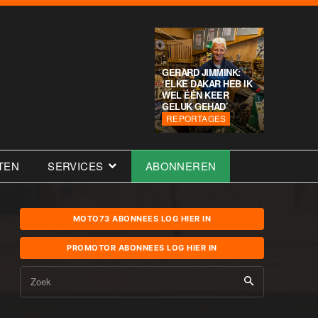
GERARD JIMMINK:
‘ELKE DAKAR HEB IK
WEL ÉÉN KEER
GELUK GEHAD’
REPORTAGES
TEN
SERVICES
ABONNEREN
MOTO73 ABONNEES LOG HIER IN
PROMOTOR ABONNEES LOG HIER IN
Zoek