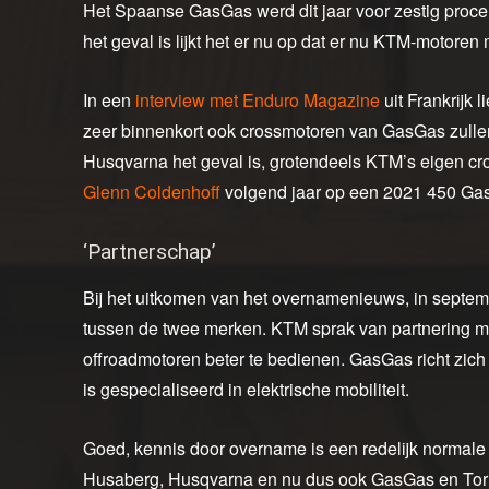
Het Spaanse GasGas werd dit jaar voor zestig proce
het geval is lijkt het er nu op dat er nu KTM-motore
In een
interview met Enduro Magazine
uit Frankrijk
zeer binnenkort ook crossmotoren van GasGas zullen 
Husqvarna het geval is, grotendeels KTM’s eigen cros
Glenn Coldenhoff
volgend jaar op een 2021 450 Gas
‘Partnerschap’
Bij het uitkomen van het overnamenieuws, in septe
tussen de twee merken. KTM sprak van partnering 
offroadmotoren beter te bedienen. GasGas richt zich u
is gespecialiseerd in elektrische mobiliteit.
Goed, kennis door overname is een redelijk normale
Husaberg, Husqvarna en nu dus ook GasGas en Torr