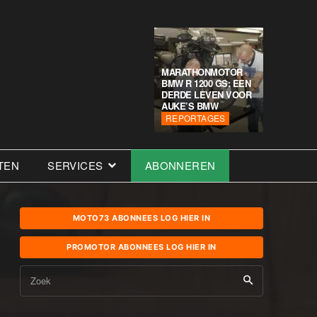
MARATHONMOTOR
BMW R 1200 GS: EEN
DERDE LEVEN VOOR
AUKE’S BMW
REPORTAGES
TEN
SERVICES
ABONNEREN
MOTO73 ABONNEES LOG HIER IN
PROMOTOR ABONNEES LOG HIER IN
Zoek