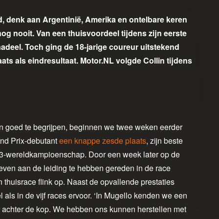
eld, denk aan Argentinië, Amerika en ontelbare keren
nog nooit. Van een thuisvoordeel tijdens zijn eerste
deel. Toch ging de 18-jarige coureur uitstekend
ts als eindresultaat. Motor.NL volgde Collin tijdens
sen goed te begrijpen, beginnen we twee weken eerder
and Prix-debutant
een knappe zesde plaats
, zijn beste
Moto3-wereldkampioenschap. Door een week later op de
 even aan de leiding te hebben gereden in de race
thuisrace flink op. Naast de opvallende prestaties
el als in de vijf races ervoor. ‘In Mugello kenden we een
er achter de kop. We hebben ons kunnen herstellen met