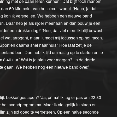
ining met de baan leren kennen.’ Dat blijft toch raar om
 dan 50 kilometer van het circuit woont. ‘Haha, ja dat
ning kon ik versnellen. We hebben een nieuwe band
n. Daar heb je als rijder meer aan en dan bouw je een
erder een drukke dag? ‘Nee, dat viel mee. Ik blijf bewust
 wel wat arrogant, maar ik moet mij focussen op het racen.
port en daarna snel naar huis.’ Hoe laat zet je de
tenland ben. Dan heb ik tijd om rustig op te starten en te
m 8.40 uur.’ Wat is je plan voor morgen? ‘In de derde
2 te gaan. We hebben nog een nieuwe band over.’
ijf. Lekker geslapen? ‘Ja, prima! Ik lag er pas om 22.30
r het avondprogramma. Maar ik viel gelijk in slaap en
llin zijn tijd goed te verbeteren. Op een halve seconde