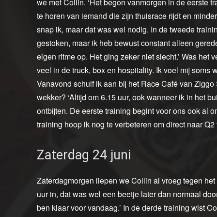
we met Collin. ‘Het begon vanmorgen in de eerste tra
te horen van iemand die zijn thuisrace rijdt en minder
snap ik, maar dat was wel nodig. In de tweede trai
gestoken, maar ik heb bewust constant alleen gerede
eigen ritme op. Het ging zeker niet slecht.’ Was het v
veel in de truck, box en hospitality. Ik voel mij soms
Vanavond schuif ik aan bij het Race Café van Ziggo S
wekker? ‘Altijd om 6.15 uur, ook wanneer ik in het bui
ontbijten. De eerste training begint voor ons ook al o
training hoop ik nog te verbeteren om direct naar Q
Zaterdag 24 juni
Zaterdagmorgen liepen we Collin al vroeg tegen het l
uur in, dat was wel een beetje later dan normaal doo
ben klaar voor vandaag.’ In de derde training wist Co