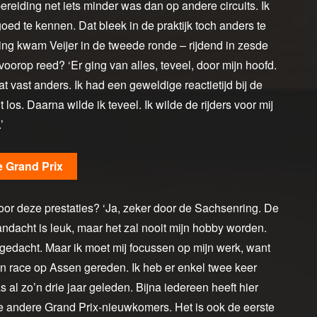
ereiding net iets minder was dan op andere circuits. Ik
oed te kennen. Dat bleek in de praktijk toch anders te
ring kwam Veijer in de tweede ronde – rijdend in zesde
 voorop reed? ‘Er ging van alles, teveel, door mijn hoofd.
t vast anders. Ik had een geweldige reactietijd bij de
 los. Daarna wilde ik teveel. Ik wilde de rijders voor mij
’
de Grand Prix
or deze prestaties? ‘Ja, zeker door de Sachsenring. De
ndacht is leuk, maar het zal nooit mijn hobby worden.
d gedacht. Maar ik moet mij focussen op mijn werk, want
en race op Assen gereden. Ik heb er enkel twee keer
 al zo’n drie jaar geleden. Bijna iedereen heeft hier
alle andere Grand Prix-nieuwkomers. Het is ook de eerste