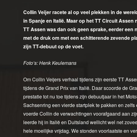
Collin Veijer racete al op veel plekken in de wer
in Spanje en Italië. Maar op het TT Circuit Assen 
TT Assen was dan ook geen sprake, eerder een na
met de druk om met een schitterende zevende plaa
zijn TT-debuut op de voet.
Foto’s: Henk Keulemans
Om Collin Veijers verhaal tijdens zijn eerste TT As
tijdens de Grand Prix van Italië. Daar scoorde de Gr
prestatie tot nu toe tijdens zijn debuutjaar in het 
Sachsenring een vierde startplek te pakken en zelfs
voerde Collin de verwachtingen voorafgaand aan zijn 
leerde hij in Italië en Duitsland wellicht wel net zove
hele moeilijke vrijdag. We stonden voorlaatste en v