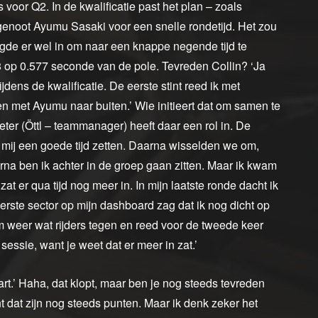
s voor Q2. In de kwalificatie past het plan – zoals
genoot Ayumu Sasaki voor een snelle rondetijd. Het zou
agde er wel in om naar een knappe negende tijd te
 op 0.577 seconde van de pole. Tevreden Collin? ‘Ja
jdens de kwalificatie. De eerste stint reed ik met
 met Ayumu naar buiten.’ Wie initieert dat om samen te
er (Öttl – teammanager) heeft daar een rol in. De
 mij een goede tijd zetten. Daarna wisselden we om,
rna ben ik achter in de groep gaan zitten. Maar ik kwam
at er qua tijd nog meer in. In mijn laatste ronde dacht ik
erste sector op mijn dashboard zag dat ik nog dicht op
am weer wat rijders tegen en reed voor de tweede keer
sessie, want je weet dat er meer in zat.’
art.’ Haha, dat klopt, maar ben je nog steeds tevreden
nt dat zijn nog steeds punten. Maar ik denk zeker het