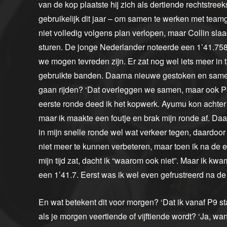
van de kop plaatste hij zich als dertiende rechtstreek
gebruikelijk dit jaar – om samen te werken met team
niet volledig volgens plan verlopen, maar Collin sla
sturen. De jonge Nederlander noteerde een 1’41.758
we mogen tevreden zijn. Er zat nog wel iets meer in ti
gebruikte banden. Daarna nieuwe gestoken en samen
gaan rijden? ‘Dat overleggen we samen, maar ook Pet
eerste ronde deed ik het kopwerk. Ayumu kon achter
maar ik maakte een foutje en brak mijn ronde af. Daa
in mijn snelle ronde wel wat verkeer tegen, daardoor z
niet meer te kunnen verbeteren, maar toen ik na de e
mijn tijd zat, dacht ik “waarom ook niet”. Maar ik kw
een 1’41.7. Eerst was ik wel even gefrustreerd na de 
En wat betekent dit voor morgen? ‘Dat ik vanaf P9 st
als je morgen veertiende of vijftiende wordt? ‘Ja, wa