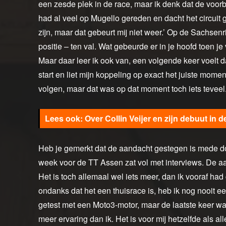
een zesde plek in de race, maar ik denk dat de voorb
had al veel op Mugello gereden en dacht het circuit g
zijn, maar dat gebeurt mij niet weer.’ Op de Sachsen
positie – ten val. Wat gebeurde er in je hoofd toen je
Maar daar leer ik ook van, een volgende keer voelt da
start en liet mijn koppeling op exact het juiste moment
volgen, maar dat was op dat moment toch iets teveel.
Over Collin Veijer en zijn debuut in 
Heb je gemerkt dat de aandacht gestegen is mede do
week voor de TT Assen zat vol met interviews. De aa
Het is toch allemaal wel iets meer, dan ik vooraf ha
ondanks dat het een thuisrace is, heb ik nog nooit e
getest met een Moto3-motor, maar de laatste keer was
meer ervaring dan ik. Het is voor mij hetzelfde als 