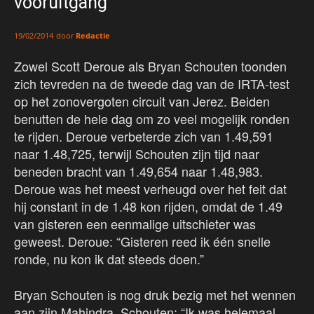
vooruitgang
door
Redactie
19/02/2014
Zowel Scott Deroue als Bryan Schouten toonden
zich tevreden na de tweede dag van de IRTA-test
op het zonovergoten circuit van Jerez. Beiden
benutten de hele dag om zo veel mogelijk ronden
te rijden. Deroue verbeterde zich van 1.49,591
naar 1.48,725, terwijl Schouten zijn tijd naar
beneden bracht van 1.49,654 naar 1.48,983.
Deroue was het meest verheugd over het feit dat
hij constant in de 1.48 kon rijden, omdat de 1.49
van gisteren een eenmalige uitschieter was
geweest. Deroue: “Gisteren reed ik één snelle
ronde, nu kon ik dat steeds doen.”
Bryan Schouten is nog druk bezig met het wennen
aan zijn Mahindra. Schouten: “Ik was helemaal