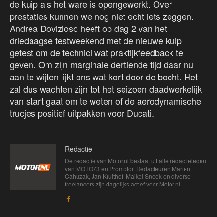
de kuip als het ware is opengewerkt. Over
prestaties kunnen we nog niet echt iets zeggen.
Andrea Dovizioso heeft op dag 2 van het
driedaagse testweekend met de nieuwe kuip
getest om de technici wat praktijkfeedback te
geven. Om zijn marginale dertiende tijd daar nu
aan te wijten lijkt ons wat kort door de bocht. Het
zal dus wachten zijn tot het seizoen daadwerkelijk
van start gaat om te weten of de aerodynamische
trucjes positief uitpakken voor Ducati.
Redactie
De redactie van Motor.nl bestaat uit alle redactieleden
van MOTO73 en Promotor. Redacteuren Marien
Cahuzak, Jan Kruithof, Maikel Sneek en diverse
freelancers zijn dagelijks actief voor Motor.nl.