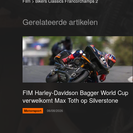
Film > Bikers Classics Francorchamps 2
Gerelateerde artikelen
FIM Harley-Davidson Bagger World Cup
verwelkomt Max Toth op Silverstone
Motorsport
06/08/2026