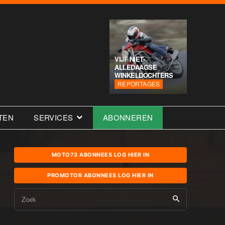
VIJF NIET-
ALLEDAAGSE
WINKELDOCHTERS
REPORTAGES
TEN
SERVICES
ABONNEREN
MOTO73 ABONNEES LOG HIER IN
PROMOTOR ABONNEES LOG HIER IN
Zoek