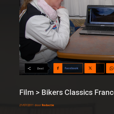
Facebook
X
Deel
Film > Bikers Classics Fra
door
Redactie
21/07/2011