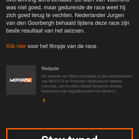
was niet goed, maar gedurende de race weet hij
zich goed terug te vechten. Nederlander Jurgen
van den Goorbergh behaald tijdens deze race zijn
beste resultaat van het seizoen.
Klik hier
voor het filmpje van de race.
Redactie
De redactie van Motor.nl bestaat uit alle redactieleden
van MOTO73 en Promotor. Redacteuren Marien
Cahuzak, Jan Kruithof, Maikel Sneek en diverse
freelancers zijn dagelijks actief voor Motor.nl.