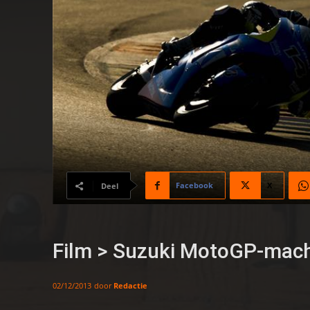
Facebook
X
Deel
Film > Suzuki MotoGP-machi
door
Redactie
02/12/2013