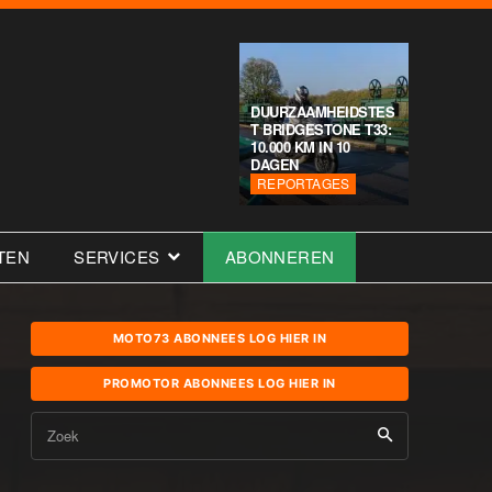
DUURZAAMHEIDSTES
T BRIDGESTONE T33:
10.000 KM IN 10
DAGEN
REPORTAGES
TEN
SERVICES
ABONNEREN
MOTO73 ABONNEES LOG HIER IN
PROMOTOR ABONNEES LOG HIER IN
Zoek