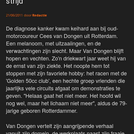
strijd
door
Redactie
21/06/2011
De diagnose kanker kwam keihard aan bij oud-
motorcoureur Cees van Dongen uit Rotterdam.
Een melanoom, met uitzaaiingen, en de
verwachtingen zijn slecht. Maar Van Dongen blijft
hopen en vechten. Zo'n driekwart jaar weet hij van
de ernst van zijn ziekte. Het noopte hem tot
stoppen met zijn favoriete hobby: het racen met de
'Golden 50cc club', een hechte groep vrienden die
jaarlijks vele circuits afgaat om demonstraties te
geven. "Helaas gaat het niet meer. Het hoofd wil
nog wel, maar het lichaam niet meer", aldus de 79-
jarige geboren Rotterdammer.
Van Dongen vertelt zijn aangrijpende verhaal
vanuit zijn domein, de werkplaats naast zijn fraaie