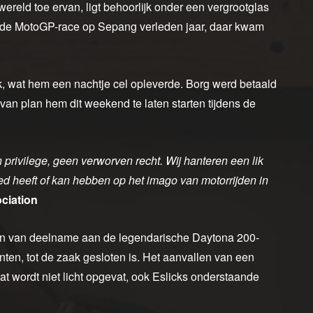
ereld toe ervan, ligt behoorlijk onder een vergrootglas
 de MotoGP-race op Sepang verleden jaar, daar kwam
k, wat hem een nachtje cel opleverde. Borg werd betaald
 van plan hem dit weekend te laten starten tijdens de
rivilege, geen verworven recht. Wij hanteren een lik
oed heeft of kan hebben op het imago van motorrijden in
ciation
ten van deelname aan de legendarische Daytona 200-
en, tot de zaak gesloten is. Het aanvallen van een
at wordt niet licht opgevat, ook Eslicks onderstaande