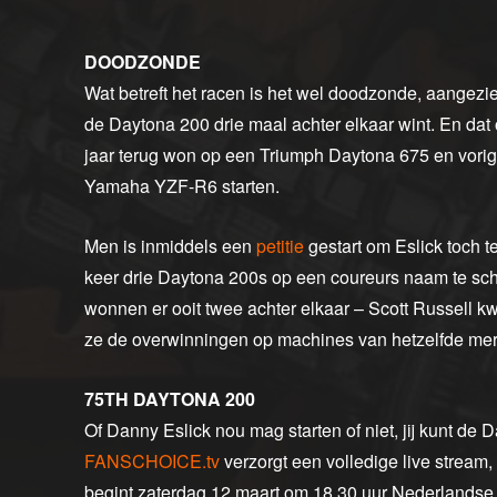
DOODZONDE
Wat betreft het racen is het wel doodzonde, aangezi
de Daytona 200 drie maal achter elkaar wint. En dat 
jaar terug won op een Triumph Daytona 675 en vorig
Yamaha YZF-R6 starten.
Men is inmiddels een
petitie
gestart om Eslick toch t
keer drie Daytona 200s op een coureurs naam te schri
wonnen er ooit twee achter elkaar – Scott Russell kw
ze de overwinningen op machines van hetzelfde mer
75TH DAYTONA 200
Of Danny Eslick nou mag starten of niet, jij kunt de
FANSCHOICE.tv
verzorgt een volledige live stream
begint zaterdag 12 maart om 18.30 uur Nederlandse t