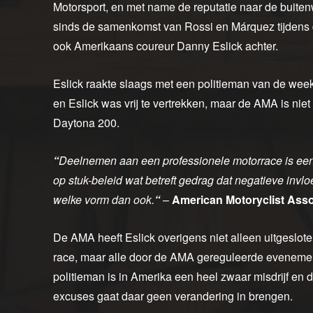
Motorsport, en met name de reputatie naar de buitenw
sinds de samenkomst van Rossi en Márquez tijdens
ook Amerikaans coureur Danny Eslick achter.
Eslick raakte slaags met een politieman van de wee
en Eslick was vrij te vertrekken, maar de AMA is niet
Daytona 200.
“
Deelnemen aan een professionele motorrace is een p
op stuk-beleid wat betreft gedrag dat negatieve invl
welke vorm dan ook.
“
–
American Motoryclist Asso
De AMA heeft Eslick overigens niet alleen uitgeslo
race, maar alle door de AMA gereguleerde evenement
politieman is in Amerika een heel zwaar misdrijf en d
excuses gaat daar geen verandering in brengen.