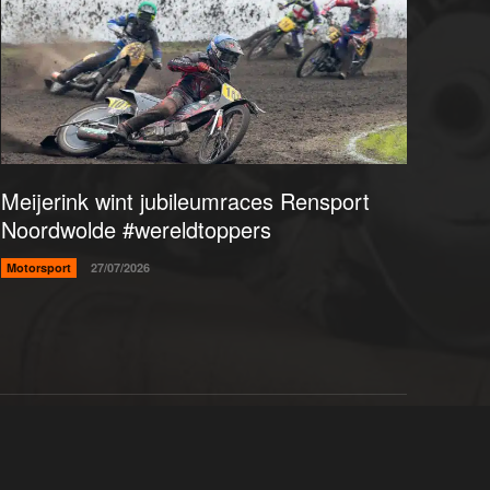
Meijerink wint jubileumraces Rensport
Noordwolde #wereldtoppers
Motorsport
27/07/2026