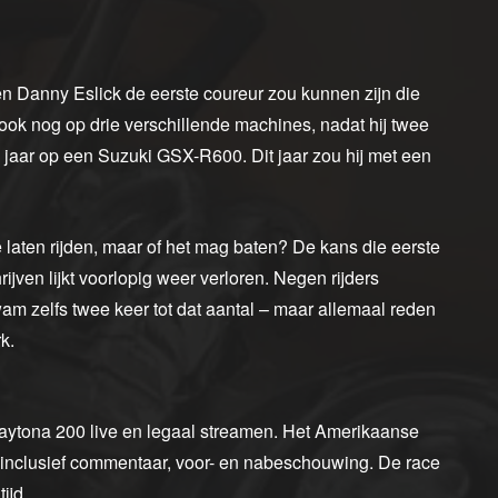
en Danny Eslick de eerste coureur zou kunnen zijn die
ook nog op drie verschillende machines, nadat hij twee
 jaar op een Suzuki GSX-R600. Dit jaar zou hij met een
e laten rijden, maar of het mag baten? De kans die eerste
jven lijkt voorlopig weer verloren. Negen rijders
am zelfs twee keer tot dat aantal – maar allemaal reden
k.
 Daytona 200 live en legaal streamen. Het Amerikaanse
, inclusief commentaar, voor- en nabeschouwing. De race
ijd.