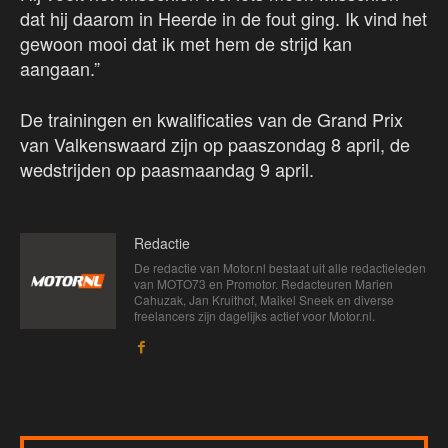
dat hij daarom in Heerde in de fout ging. Ik vind het
gewoon mooi dat ik met hem de strijd kan
aangaan.”
De trainingen en kwalificaties van de Grand Prix
van Valkenswaard zijn op paaszondag 8 april, de
wedstrijden op paasmaandag 9 april.
Redactie
De redactie van Motor.nl bestaat uit alle redactieleden
van MOTO73 en Promotor. Redacteuren Marien
Cahuzak, Jan Kruithof, Maikel Sneek en diverse
freelancers zijn dagelijks actief voor Motor.nl.