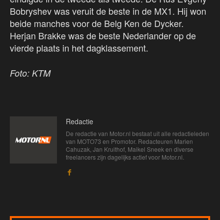
Bobryshev was veruit de beste in de MX1. Hij won
beide manches voor de Belg Ken de Dycker.
Herjan Brakke was de beste Nederlander op de
vierde plaats in het dagklassement.
Foto: KTM
Redactie
De redactie van Motor.nl bestaat uit alle redactieleden
van MOTO73 en Promotor. Redacteuren Marien
Cahuzak, Jan Kruithof, Maikel Sneek en diverse
freelancers zijn dagelijks actief voor Motor.nl.